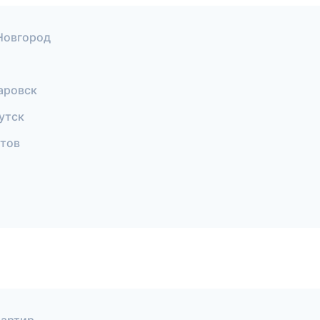
Новгород
аровск
утск
тов