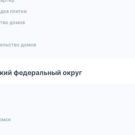
вартир
дка плитки
тво домов
ельство домов
ский федеральный округ
омск