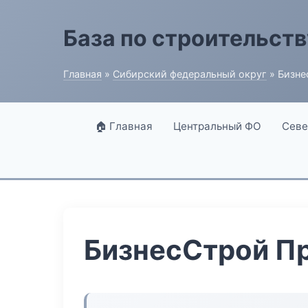
База по строительств
Главная
»
Сибирский федеральный округ
» Бизне
🏠 Главная
Центральный ФО
Севе
БизнесСтрой П