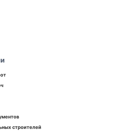
ми
бот
юч
ументов
ьных строителей