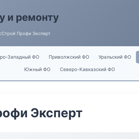
у и ремонту
сСтрой Профи Эксперт
ро-Западный ФО
Приволжский ФО
Уральский ФО
Южный ФО
Северо-Кавказский ФО
рофи Эксперт