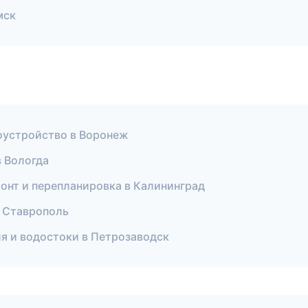
мск
гоустройство в Воронеж
в Вологда
монт и перепланировка в Калининград
в Ставрополь
ля и водостоки в Петрозаводск