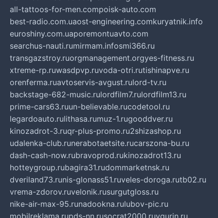
all-tattoos-for-men.com
poisk-auto.com
best-radio.com.ua
ost-engineering.com
kuryatnik.info
euroshiny.com.ua
poremontuavto.com
searchus-nauti.ru
mirmam.info
smi366.ru
transgazstroy.ru
orgmanagement.org
yes-fitness.ru
xtreme-rp.ru
wasdpvp.ru
voda-otri.ru
tishinapve.ru
orenferma.ru
avtoservis-avgust.ru
lord-tv.ru
backstage-682-music.ru
lordfilm7.ru
lordfilm13.ru
prime-cars63.ru
un-believable.ru
codetool.ru
legardoauto.ru
lithasa.ru
muz-1.ru
gooddver.ru
kinozadrot-3.ru
qr-plus-promo.ru
2shizashop.ru
udalenka-club.ru
nerabotaetsite.ru
carszona-bu.ru
dash-cash-now.ru
bravoprod.ru
kinozadrot13.ru
hotteygroup.ru
bagira31.ru
dommarketnsk.ru
dveriland73.ru
nis-glonass51.ru
veles-doroga.ru
tb02.ru
vrema-zdorov.ru
velonik.ru
surgutgloss.ru
nike-air-max-95.ru
nadookna.ru
lubov-pic.ru
mobilreklama.ru
pds-nn.ru
socrat2000.ru
vgurin.ru