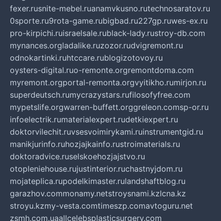
fexer.ru
snite-mebel.ru
anamvkusno.ru
technosaratov.ru
0sporte.ru
9rota-game.ru
bigbad.ru
227gp.ru
wes-ex.ru
pro-kirpichi.ru
israelsale.ru
black-lady.ru
stroy-db.com
mynances.org
ladalike.ru
zozor.ru
dvigremont.ru
odnokartinki.ru
htccare.ru
blogizotovoy.ru
oysters-digital.ru
o-remonte.org
remontdoma.com
myremont.org
portal-remonta.org
vyitikho.ru
mirjon.ru
superdeutsch.ru
mycrazystars.ru
filosofyfree.com
mypetslife.org
warren-buffett.org
greleon.com
sp-or.ru
infoelectrik.ru
materialexpert.ru
detkiexpert.ru
doktorvilechit.ru
vsesvoimirykami.ru
instrumentgid.ru
manikjurinfo.ru
hozjajkainfo.ru
stroimaterials.ru
doktoradvice.ru
selskoehozjajstvo.ru
otopleniehouse.ru
justinterior.ru
chastnyjdom.ru
mojateplica.ru
podelkimaster.ru
landshaftblog.ru
garazhov.com
monamy.net
stroysnami.kz
lcna.kz
stroyu.kz
my-vesta.com
timeszp.com
avtoguru.net
zsmh.com.ua
allcelebsplasticsurgery.com