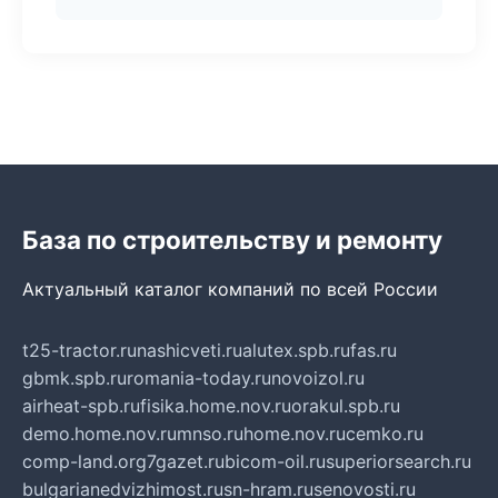
База по строительству и ремонту
Актуальный каталог компаний по всей России
t25-tractor.ru
nashicveti.ru
alutex.spb.ru
fas.ru
gbmk.spb.ru
romania-today.ru
novoizol.ru
airheat-spb.ru
fisika.home.nov.ru
orakul.spb.ru
demo.home.nov.ru
mnso.ru
home.nov.ru
cemko.ru
comp-land.org
7gazet.ru
bicom-oil.ru
superiorsearch.ru
bulgarianedvizhimost.ru
sn-hram.ru
senovosti.ru