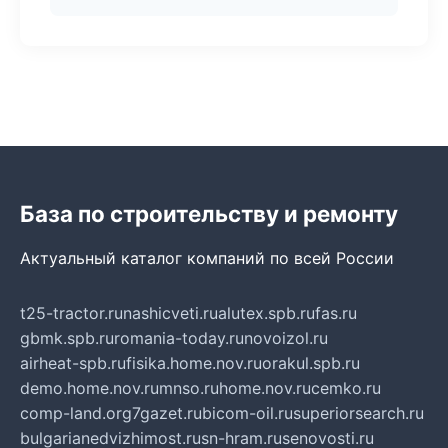
База по строительству и ремонту
Актуальный каталог компаний по всей России
t25-tractor.ru
nashicveti.ru
alutex.spb.ru
fas.ru
gbmk.spb.ru
romania-today.ru
novoizol.ru
airheat-spb.ru
fisika.home.nov.ru
orakul.spb.ru
demo.home.nov.ru
mnso.ru
home.nov.ru
cemko.ru
comp-land.org
7gazet.ru
bicom-oil.ru
superiorsearch.ru
bulgarianedvizhimost.ru
sn-hram.ru
senovosti.ru