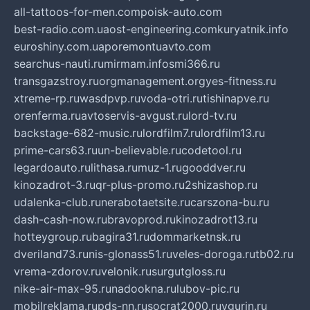
all-tattoos-for-men.com
poisk-auto.com
best-radio.com.ua
ost-engineering.com
kuryatnik.info
euroshiny.com.ua
poremontuavto.com
searchus-nauti.ru
mirmam.info
smi366.ru
transgazstroy.ru
orgmanagement.org
yes-fitness.ru
xtreme-rp.ru
wasdpvp.ru
voda-otri.ru
tishinapve.ru
orenferma.ru
avtoservis-avgust.ru
lord-tv.ru
backstage-682-music.ru
lordfilm7.ru
lordfilm13.ru
prime-cars63.ru
un-believable.ru
codetool.ru
legardoauto.ru
lithasa.ru
muz-1.ru
gooddver.ru
kinozadrot-3.ru
qr-plus-promo.ru
2shizashop.ru
udalenka-club.ru
nerabotaetsite.ru
carszona-bu.ru
dash-cash-now.ru
bravoprod.ru
kinozadrot13.ru
hotteygroup.ru
bagira31.ru
dommarketnsk.ru
dveriland73.ru
nis-glonass51.ru
veles-doroga.ru
tb02.ru
vrema-zdorov.ru
velonik.ru
surgutgloss.ru
nike-air-max-95.ru
nadookna.ru
lubov-pic.ru
mobilreklama.ru
pds-nn.ru
socrat2000.ru
vgurin.ru