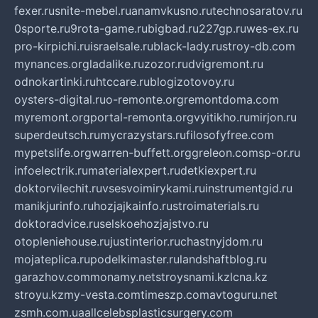
fexer.ru
snite-mebel.ru
anamvkusno.ru
technosaratov.ru
0sporte.ru
9rota-game.ru
bigbad.ru
227gp.ru
wes-ex.ru
pro-kirpichi.ru
israelsale.ru
black-lady.ru
stroy-db.com
mynances.org
ladalike.ru
zozor.ru
dvigremont.ru
odnokartinki.ru
htccare.ru
blogizotovoy.ru
oysters-digital.ru
o-remonte.org
remontdoma.com
myremont.org
portal-remonta.org
vyitikho.ru
mirjon.ru
superdeutsch.ru
mycrazystars.ru
filosofyfree.com
mypetslife.org
warren-buffett.org
greleon.com
sp-or.ru
infoelectrik.ru
materialexpert.ru
detkiexpert.ru
doktorvilechit.ru
vsesvoimirykami.ru
instrumentgid.ru
manikjurinfo.ru
hozjajkainfo.ru
stroimaterials.ru
doktoradvice.ru
selskoehozjajstvo.ru
otopleniehouse.ru
justinterior.ru
chastnyjdom.ru
mojateplica.ru
podelkimaster.ru
landshaftblog.ru
garazhov.com
monamy.net
stroysnami.kz
lcna.kz
stroyu.kz
my-vesta.com
timeszp.com
avtoguru.net
zsmh.com.ua
allcelebsplasticsurgery.com