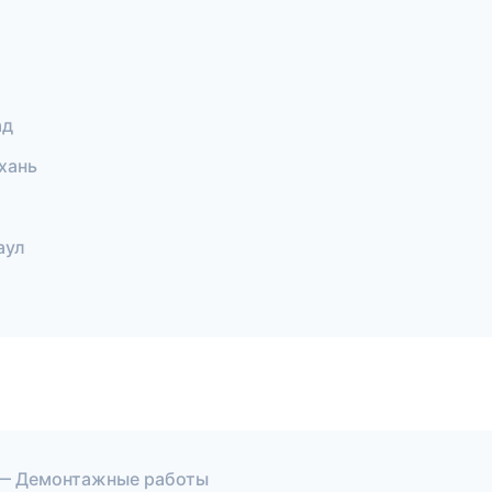
ад
хань
аул
 — Демонтажные работы