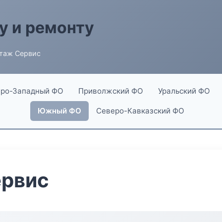
у и ремонту
таж Сервис
ро-Западный ФО
Приволжский ФО
Уральский ФО
Южный ФО
Северо-Кавказский ФО
рвис