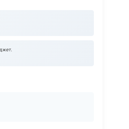
джет.