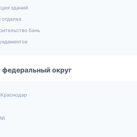
кция зданий
 отделка
оительство бань
ундаментов
 федеральный округ
 Краснодар
ад