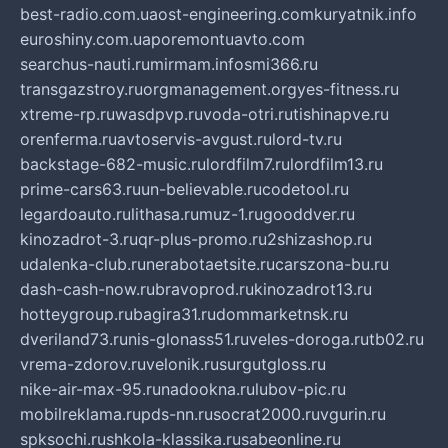
best-radio.com.ua
ost-engineering.com
kuryatnik.info
euroshiny.com.ua
poremontuavto.com
searchus-nauti.ru
mirmam.info
smi366.ru
transgazstroy.ru
orgmanagement.org
yes-fitness.ru
xtreme-rp.ru
wasdpvp.ru
voda-otri.ru
tishinapve.ru
orenferma.ru
avtoservis-avgust.ru
lord-tv.ru
backstage-682-music.ru
lordfilm7.ru
lordfilm13.ru
prime-cars63.ru
un-believable.ru
codetool.ru
legardoauto.ru
lithasa.ru
muz-1.ru
gooddver.ru
kinozadrot-3.ru
qr-plus-promo.ru
2shizashop.ru
udalenka-club.ru
nerabotaetsite.ru
carszona-bu.ru
dash-cash-now.ru
bravoprod.ru
kinozadrot13.ru
hotteygroup.ru
bagira31.ru
dommarketnsk.ru
dveriland73.ru
nis-glonass51.ru
veles-doroga.ru
tb02.ru
vrema-zdorov.ru
velonik.ru
surgutgloss.ru
nike-air-max-95.ru
nadookna.ru
lubov-pic.ru
mobilreklama.ru
pds-nn.ru
socrat2000.ru
vgurin.ru
spksochi.ru
shkola-klassika.ru
sabeonline.ru