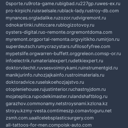
0sporte.ru
9rota-game.ru
bigbad.ru
227gp.ru
wes-ex.ru
pro-kirpichi.ru
israelsale.ru
black-lady.ru
stroy-db.com
mynances.org
ladalike.ru
zozor.ru
dvigremont.ru
odnokartinki.ru
htccare.ru
blogizotovoy.ru
oysters-digital.ru
o-remonte.org
remontdoma.com
myremont.org
portal-remonta.org
vyitikho.ru
mirjon.ru
superdeutsch.ru
mycrazystars.ru
filosofyfree.com
mypetslife.org
warren-buffett.org
greleon.com
sp-or.ru
infoelectrik.ru
materialexpert.ru
detkiexpert.ru
doktorvilechit.ru
vsesvoimirykami.ru
instrumentgid.ru
manikjurinfo.ru
hozjajkainfo.ru
stroimaterials.ru
doktoradvice.ru
selskoehozjajstvo.ru
otopleniehouse.ru
justinterior.ru
chastnyjdom.ru
mojateplica.ru
podelkimaster.ru
landshaftblog.ru
garazhov.com
monamy.net
stroysnami.kz
lcna.kz
stroyu.kz
my-vesta.com
timeszp.com
avtoguru.net
zsmh.com.ua
allcelebsplasticsurgery.com
all-tattoos-for-men.com
poisk-auto.com