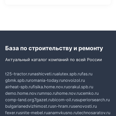
База по строительству и ремонту
Актуальный каталог компаний по всей России
t25-tractor.ru
nashicveti.ru
alutex.spb.ru
fas.ru
gbmk.spb.ru
romania-today.ru
novoizol.ru
airheat-spb.ru
fisika.home.nov.ru
orakul.spb.ru
demo.home.nov.ru
mnso.ru
home.nov.ru
cemko.ru
comp-land.org
7gazet.ru
bicom-oil.ru
superiorsearch.ru
bulgarianedvizhimost.ru
sn-hram.ru
senovosti.ru
fexer.ru
snite-mebel.ru
anamvkusno.ru
technosaratov.ru