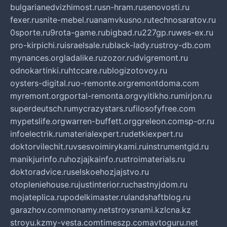
bulgarianedvizhimost.ru
sn-hram.ru
senovosti.ru
fexer.ru
snite-mebel.ru
anamvkusno.ru
technosaratov.ru
0sporte.ru
9rota-game.ru
bigbad.ru
227gp.ru
wes-ex.ru
pro-kirpichi.ru
israelsale.ru
black-lady.ru
stroy-db.com
mynances.org
ladalike.ru
zozor.ru
dvigremont.ru
odnokartinki.ru
htccare.ru
blogizotovoy.ru
oysters-digital.ru
o-remonte.org
remontdoma.com
myremont.org
portal-remonta.org
vyitikho.ru
mirjon.ru
superdeutsch.ru
mycrazystars.ru
filosofyfree.com
mypetslife.org
warren-buffett.org
greleon.com
sp-or.ru
infoelectrik.ru
materialexpert.ru
detkiexpert.ru
doktorvilechit.ru
vsesvoimirykami.ru
instrumentgid.ru
manikjurinfo.ru
hozjajkainfo.ru
stroimaterials.ru
doktoradvice.ru
selskoehozjajstvo.ru
otopleniehouse.ru
justinterior.ru
chastnyjdom.ru
mojateplica.ru
podelkimaster.ru
landshaftblog.ru
garazhov.com
monamy.net
stroysnami.kz
lcna.kz
stroyu.kz
my-vesta.com
timeszp.com
avtoguru.net