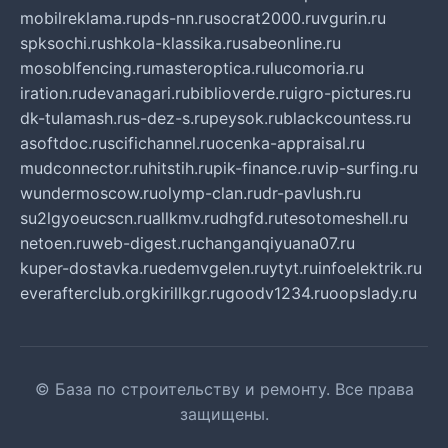
mobilreklama.ru
pds-nn.ru
socrat2000.ru
vgurin.ru
spksochi.ru
shkola-klassika.ru
sabeonline.ru
mosoblfencing.ru
masteroptica.ru
lucomoria.ru
iration.ru
devanagari.ru
biblioverde.ru
igro-pictures.ru
dk-tulamash.ru
s-dez-s.ru
peysok.ru
blackcountess.ru
asoftdoc.ru
scifichannel.ru
ocenka-appraisal.ru
mudconnector.ru
hitstih.ru
pik-finance.ru
vip-surfing.ru
wundermoscow.ru
olymp-clan.ru
dr-pavlush.ru
su2lgyoeucscn.ru
allkmv.ru
dhgfd.ru
tesotomeshell.ru
netoen.ru
web-digest.ru
changanqiyuana07.ru
kuper-dostavka.ru
edemvgelen.ru
ytyt.ru
infoelektrik.ru
everafterclub.org
kirillkgr.ru
goodv1234.ru
oopslady.ru
© База по строительству и ремонту. Все права
защищены.