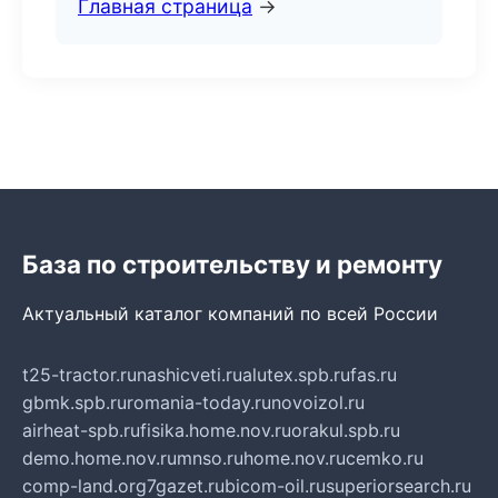
Главная страница
→
База по строительству и ремонту
Актуальный каталог компаний по всей России
t25-tractor.ru
nashicveti.ru
alutex.spb.ru
fas.ru
gbmk.spb.ru
romania-today.ru
novoizol.ru
airheat-spb.ru
fisika.home.nov.ru
orakul.spb.ru
demo.home.nov.ru
mnso.ru
home.nov.ru
cemko.ru
comp-land.org
7gazet.ru
bicom-oil.ru
superiorsearch.ru