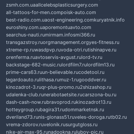
zsmh.com.ua
allcelebsplasticsurgery.com
all-tattoos-for-men.com
poisk-auto.com
best-radio.com.ua
ost-engineering.com
kuryatnik.info
euroshiny.com.ua
poremontuavto.com
searchus-nauti.ru
mirmam.info
smi366.ru
transgazstroy.ru
orgmanagement.org
yes-fitness.ru
xtreme-rp.ru
wasdpvp.ru
voda-otri.ru
tishinapve.ru
orenferma.ru
avtoservis-avgust.ru
lord-tv.ru
backstage-682-music.ru
lordfilm7.ru
lordfilm13.ru
prime-cars63.ru
un-believable.ru
codetool.ru
legardoauto.ru
lithasa.ru
muz-1.ru
gooddver.ru
kinozadrot-3.ru
qr-plus-promo.ru
2shizashop.ru
udalenka-club.ru
nerabotaetsite.ru
carszona-bu.ru
dash-cash-now.ru
bravoprod.ru
kinozadrot13.ru
hotteygroup.ru
bagira31.ru
dommarketnsk.ru
dveriland73.ru
nis-glonass51.ru
veles-doroga.ru
tb02.ru
vrema-zdorov.ru
velonik.ru
surgutgloss.ru
nike-air-max-95.ru
nadookna.ru
lubov-pic.ru