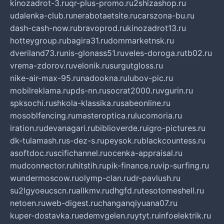
kinozadrot-3.ru
qr-plus-promo.ru
2shizashop.ru
udalenka-club.ru
nerabotaetsite.ru
carszona-bu.ru
dash-cash-now.ru
bravoprod.ru
kinozadrot13.ru
hotteygroup.ru
bagira31.ru
dommarketnsk.ru
dveriland73.ru
nis-glonass51.ru
veles-doroga.ru
tb02.ru
vrema-zdorov.ru
velonik.ru
surgutgloss.ru
nike-air-max-95.ru
nadookna.ru
lubov-pic.ru
mobilreklama.ru
pds-nn.ru
socrat2000.ru
vgurin.ru
spksochi.ru
shkola-klassika.ru
sabeonline.ru
mosoblfencing.ru
masteroptica.ru
lucomoria.ru
iration.ru
devanagari.ru
biblioverde.ru
igro-pictures.ru
dk-tulamash.ru
s-dez-s.ru
peysok.ru
blackcountess.ru
asoftdoc.ru
scifichannel.ru
ocenka-appraisal.ru
mudconnector.ru
hitstih.ru
pik-finance.ru
vip-surfing.ru
wundermoscow.ru
olymp-clan.ru
dr-pavlush.ru
su2lgyoeucscn.ru
allkmv.ru
dhgfd.ru
tesotomeshell.ru
netoen.ru
web-digest.ru
changanqiyuana07.ru
kuper-dostavka.ru
edemvgelen.ru
ytyt.ru
infoelektrik.ru