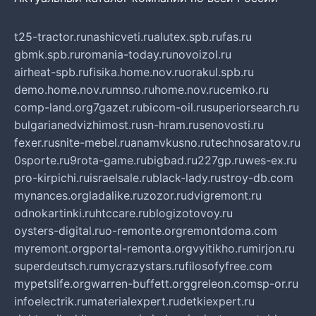
t25-tractor.ru
nashicveti.ru
alutex.spb.ru
fas.ru
gbmk.spb.ru
romania-today.ru
novoizol.ru
airheat-spb.ru
fisika.home.nov.ru
orakul.spb.ru
demo.home.nov.ru
mnso.ru
home.nov.ru
cemko.ru
comp-land.org
7gazet.ru
bicom-oil.ru
superiorsearch.ru
bulgarianedvizhimost.ru
sn-hram.ru
senovosti.ru
fexer.ru
snite-mebel.ru
anamvkusno.ru
technosaratov.ru
0sporte.ru
9rota-game.ru
bigbad.ru
227gp.ru
wes-ex.ru
pro-kirpichi.ru
israelsale.ru
black-lady.ru
stroy-db.com
mynances.org
ladalike.ru
zozor.ru
dvigremont.ru
odnokartinki.ru
htccare.ru
blogizotovoy.ru
oysters-digital.ru
o-remonte.org
remontdoma.com
myremont.org
portal-remonta.org
vyitikho.ru
mirjon.ru
superdeutsch.ru
mycrazystars.ru
filosofyfree.com
mypetslife.org
warren-buffett.org
greleon.com
sp-or.ru
infoelectrik.ru
materialexpert.ru
detkiexpert.ru