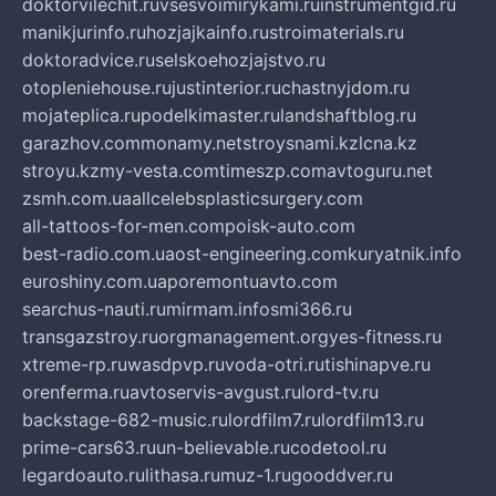
doktorvilechit.ru
vsesvoimirykami.ru
instrumentgid.ru
manikjurinfo.ru
hozjajkainfo.ru
stroimaterials.ru
doktoradvice.ru
selskoehozjajstvo.ru
otopleniehouse.ru
justinterior.ru
chastnyjdom.ru
mojateplica.ru
podelkimaster.ru
landshaftblog.ru
garazhov.com
monamy.net
stroysnami.kz
lcna.kz
stroyu.kz
my-vesta.com
timeszp.com
avtoguru.net
zsmh.com.ua
allcelebsplasticsurgery.com
all-tattoos-for-men.com
poisk-auto.com
best-radio.com.ua
ost-engineering.com
kuryatnik.info
euroshiny.com.ua
poremontuavto.com
searchus-nauti.ru
mirmam.info
smi366.ru
transgazstroy.ru
orgmanagement.org
yes-fitness.ru
xtreme-rp.ru
wasdpvp.ru
voda-otri.ru
tishinapve.ru
orenferma.ru
avtoservis-avgust.ru
lord-tv.ru
backstage-682-music.ru
lordfilm7.ru
lordfilm13.ru
prime-cars63.ru
un-believable.ru
codetool.ru
legardoauto.ru
lithasa.ru
muz-1.ru
gooddver.ru