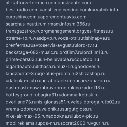
all-tattoos-for-men.com
poisk-auto.com
best-radio.com.ua
ost-engineering.com
kuryatnik.info
euroshiny.com.ua
poremontuavto.com
searchus-nauti.ru
mirmam.info
smi366.ru
transgazstroy.ru
orgmanagement.org
yes-fitness.ru
xtreme-rp.ru
wasdpvp.ru
voda-otri.ru
tishinapve.ru
orenferma.ru
avtoservis-avgust.ru
lord-tv.ru
backstage-682-music.ru
lordfilm7.ru
lordfilm13.ru
prime-cars63.ru
un-believable.ru
codetool.ru
legardoauto.ru
lithasa.ru
muz-1.ru
gooddver.ru
kinozadrot-3.ru
qr-plus-promo.ru
2shizashop.ru
udalenka-club.ru
nerabotaetsite.ru
carszona-bu.ru
dash-cash-now.ru
bravoprod.ru
kinozadrot13.ru
hotteygroup.ru
bagira31.ru
dommarketnsk.ru
dveriland73.ru
nis-glonass51.ru
veles-doroga.ru
tb02.ru
vrema-zdorov.ru
velonik.ru
surgutgloss.ru
nike-air-max-95.ru
nadookna.ru
lubov-pic.ru
mobilreklama.ru
pds-nn.ru
socrat2000.ru
vgurin.ru