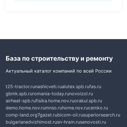
База по строительству и ремонту
Актуальный каталог компаний по всей России
t25-tractor.ru
nashicveti.ru
alutex.spb.ru
fas.ru
gbmk.spb.ru
romania-today.ru
novoizol.ru
airheat-spb.ru
fisika.home.nov.ru
orakul.spb.ru
demo.home.nov.ru
mnso.ru
home.nov.ru
cemko.ru
comp-land.org
7gazet.ru
bicom-oil.ru
superiorsearch.ru
bulgarianedvizhimost.ru
sn-hram.ru
senovosti.ru