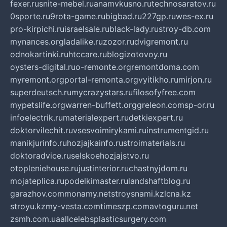
fexer.ru
snite-mebel.ru
anamvkusno.ru
technosaratov.ru
0sporte.ru
9rota-game.ru
bigbad.ru
227gp.ru
wes-ex.ru
pro-kirpichi.ru
israelsale.ru
black-lady.ru
stroy-db.com
mynances.org
ladalike.ru
zozor.ru
dvigremont.ru
odnokartinki.ru
htccare.ru
blogizotovoy.ru
oysters-digital.ru
o-remonte.org
remontdoma.com
myremont.org
portal-remonta.org
vyitikho.ru
mirjon.ru
superdeutsch.ru
mycrazystars.ru
filosofyfree.com
mypetslife.org
warren-buffett.org
greleon.com
sp-or.ru
infoelectrik.ru
materialexpert.ru
detkiexpert.ru
doktorvilechit.ru
vsesvoimirykami.ru
instrumentgid.ru
manikjurinfo.ru
hozjajkainfo.ru
stroimaterials.ru
doktoradvice.ru
selskoehozjajstvo.ru
otopleniehouse.ru
justinterior.ru
chastnyjdom.ru
mojateplica.ru
podelkimaster.ru
landshaftblog.ru
garazhov.com
monamy.net
stroysnami.kz
lcna.kz
stroyu.kz
my-vesta.com
timeszp.com
avtoguru.net
zsmh.com.ua
allcelebsplasticsurgery.com