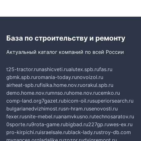
База по строительству и ремонту
Актуальный каталог компаний по всей России
t25-tractor.ru
nashicveti.ru
alutex.spb.ru
fas.ru
gbmk.spb.ru
romania-today.ru
novoizol.ru
airheat-spb.ru
fisika.home.nov.ru
orakul.spb.ru
demo.home.nov.ru
mnso.ru
home.nov.ru
cemko.ru
comp-land.org
7gazet.ru
bicom-oil.ru
superiorsearch.ru
bulgarianedvizhimost.ru
sn-hram.ru
senovosti.ru
fexer.ru
snite-mebel.ru
anamvkusno.ru
technosaratov.ru
0sporte.ru
9rota-game.ru
bigbad.ru
227gp.ru
wes-ex.ru
pro-kirpichi.ru
israelsale.ru
black-lady.ru
stroy-db.com
mynances.org
ladalike.ru
zozor.ru
dvigremont.ru