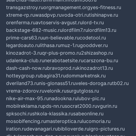
transgazstroy.ru
orgmanagement.org
yes-fitness.ru
xtreme-rp.ru
wasdpvp.ru
voda-otri.ru
tishinapve.ru
orenferma.ru
avtoservis-avgust.ru
lord-tv.ru
backstage-682-music.ru
lordfilm7.ru
lordfilm13.ru
prime-cars63.ru
un-believable.ru
codetool.ru
legardoauto.ru
lithasa.ru
muz-1.ru
gooddver.ru
kinozadrot-3.ru
qr-plus-promo.ru
2shizashop.ru
udalenka-club.ru
nerabotaetsite.ru
carszona-bu.ru
dash-cash-now.ru
bravoprod.ru
kinozadrot13.ru
hotteygroup.ru
bagira31.ru
dommarketnsk.ru
dveriland73.ru
nis-glonass51.ru
veles-doroga.ru
tb02.ru
vrema-zdorov.ru
velonik.ru
surgutgloss.ru
nike-air-max-95.ru
nadookna.ru
lubov-pic.ru
mobilreklama.ru
pds-nn.ru
socrat2000.ru
vgurin.ru
spksochi.ru
shkola-klassika.ru
sabeonline.ru
mosoblfencing.ru
masteroptica.ru
lucomoria.ru
iration.ru
devanagari.ru
biblioverde.ru
igro-pictures.ru