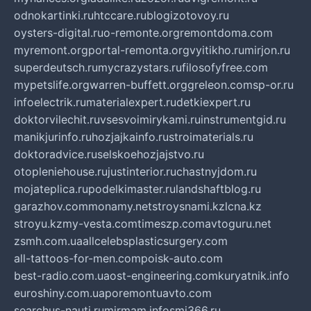
odnokartinki.ru
htccare.ru
blogizotovoy.ru
oysters-digital.ru
o-remonte.org
remontdoma.com
myremont.org
portal-remonta.org
vyitikho.ru
mirjon.ru
superdeutsch.ru
mycrazystars.ru
filosofyfree.com
mypetslife.org
warren-buffett.org
greleon.com
sp-or.ru
infoelectrik.ru
materialexpert.ru
detkiexpert.ru
doktorvilechit.ru
vsesvoimirykami.ru
instrumentgid.ru
manikjurinfo.ru
hozjajkainfo.ru
stroimaterials.ru
doktoradvice.ru
selskoehozjajstvo.ru
otopleniehouse.ru
justinterior.ru
chastnyjdom.ru
mojateplica.ru
podelkimaster.ru
landshaftblog.ru
garazhov.com
monamy.net
stroysnami.kz
lcna.kz
stroyu.kz
my-vesta.com
timeszp.com
avtoguru.net
zsmh.com.ua
allcelebsplasticsurgery.com
all-tattoos-for-men.com
poisk-auto.com
best-radio.com.ua
ost-engineering.com
kuryatnik.info
euroshiny.com.ua
poremontuavto.com
searchus-nauti.ru
mirmam.info
smi366.ru