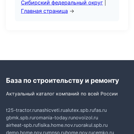
Сибирский федеральный округ
|
Главная страница
→
База по строительству и ремонту
Актуальный каталог компаний по всей России
t25-tractor.ru
nashicveti.ru
alutex.spb.ru
fas.ru
gbmk.spb.ru
romania-today.ru
novoizol.ru
airheat-spb.ru
fisika.home.nov.ru
orakul.spb.ru
demo.home.nov.ru
mnso.ru
home.nov.ru
cemko.ru