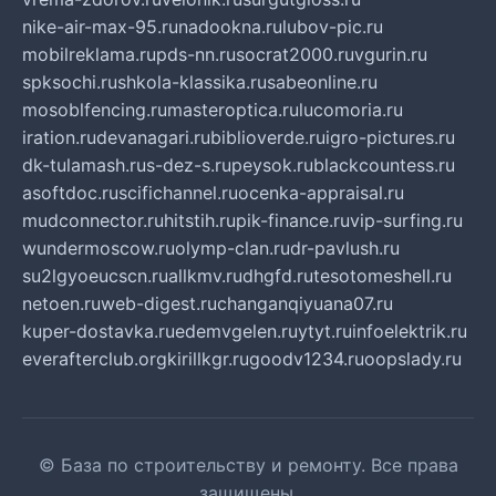
nike-air-max-95.ru
nadookna.ru
lubov-pic.ru
mobilreklama.ru
pds-nn.ru
socrat2000.ru
vgurin.ru
spksochi.ru
shkola-klassika.ru
sabeonline.ru
mosoblfencing.ru
masteroptica.ru
lucomoria.ru
iration.ru
devanagari.ru
biblioverde.ru
igro-pictures.ru
dk-tulamash.ru
s-dez-s.ru
peysok.ru
blackcountess.ru
asoftdoc.ru
scifichannel.ru
ocenka-appraisal.ru
mudconnector.ru
hitstih.ru
pik-finance.ru
vip-surfing.ru
wundermoscow.ru
olymp-clan.ru
dr-pavlush.ru
su2lgyoeucscn.ru
allkmv.ru
dhgfd.ru
tesotomeshell.ru
netoen.ru
web-digest.ru
changanqiyuana07.ru
kuper-dostavka.ru
edemvgelen.ru
ytyt.ru
infoelektrik.ru
everafterclub.org
kirillkgr.ru
goodv1234.ru
oopslady.ru
© База по строительству и ремонту. Все права
защищены.