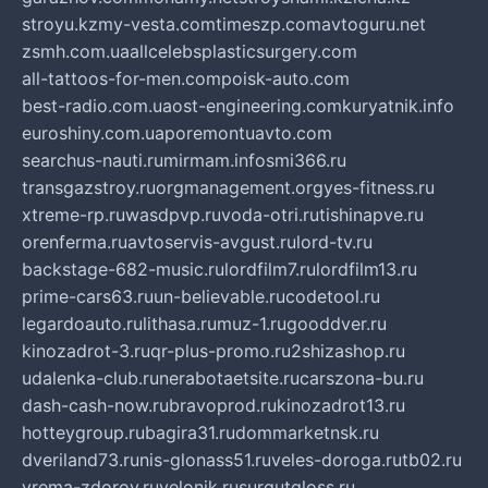
stroyu.kz
my-vesta.com
timeszp.com
avtoguru.net
zsmh.com.ua
allcelebsplasticsurgery.com
all-tattoos-for-men.com
poisk-auto.com
best-radio.com.ua
ost-engineering.com
kuryatnik.info
euroshiny.com.ua
poremontuavto.com
searchus-nauti.ru
mirmam.info
smi366.ru
transgazstroy.ru
orgmanagement.org
yes-fitness.ru
xtreme-rp.ru
wasdpvp.ru
voda-otri.ru
tishinapve.ru
orenferma.ru
avtoservis-avgust.ru
lord-tv.ru
backstage-682-music.ru
lordfilm7.ru
lordfilm13.ru
prime-cars63.ru
un-believable.ru
codetool.ru
legardoauto.ru
lithasa.ru
muz-1.ru
gooddver.ru
kinozadrot-3.ru
qr-plus-promo.ru
2shizashop.ru
udalenka-club.ru
nerabotaetsite.ru
carszona-bu.ru
dash-cash-now.ru
bravoprod.ru
kinozadrot13.ru
hotteygroup.ru
bagira31.ru
dommarketnsk.ru
dveriland73.ru
nis-glonass51.ru
veles-doroga.ru
tb02.ru
vrema-zdorov.ru
velonik.ru
surgutgloss.ru