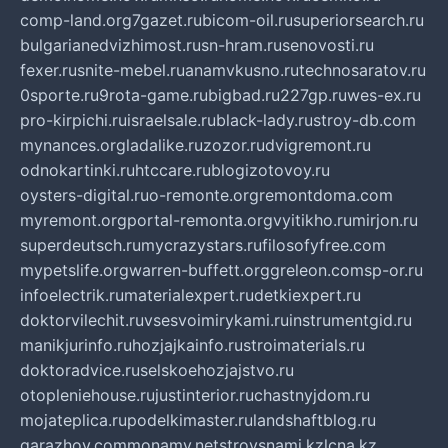
comp-land.org
7gazet.ru
bicom-oil.ru
superiorsearch.ru
bulgarianedvizhimost.ru
sn-hram.ru
senovosti.ru
fexer.ru
snite-mebel.ru
anamvkusno.ru
technosaratov.ru
0sporte.ru
9rota-game.ru
bigbad.ru
227gp.ru
wes-ex.ru
pro-kirpichi.ru
israelsale.ru
black-lady.ru
stroy-db.com
mynances.org
ladalike.ru
zozor.ru
dvigremont.ru
odnokartinki.ru
htccare.ru
blogizotovoy.ru
oysters-digital.ru
o-remonte.org
remontdoma.com
myremont.org
portal-remonta.org
vyitikho.ru
mirjon.ru
superdeutsch.ru
mycrazystars.ru
filosofyfree.com
mypetslife.org
warren-buffett.org
greleon.com
sp-or.ru
infoelectrik.ru
materialexpert.ru
detkiexpert.ru
doktorvilechit.ru
vsesvoimirykami.ru
instrumentgid.ru
manikjurinfo.ru
hozjajkainfo.ru
stroimaterials.ru
doktoradvice.ru
selskoehozjajstvo.ru
otopleniehouse.ru
justinterior.ru
chastnyjdom.ru
mojateplica.ru
podelkimaster.ru
landshaftblog.ru
garazhov.com
monamy.net
stroysnami.kz
lcna.kz