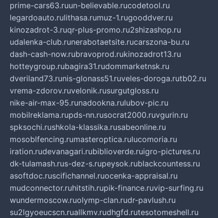
prime-cars63.ru
un-believable.ru
codetool.ru
legardoauto.ru
lithasa.ru
muz-1.ru
gooddver.ru
kinozadrot-3.ru
qr-plus-promo.ru
2shizashop.ru
udalenka-club.ru
nerabotaetsite.ru
carszona-bu.ru
dash-cash-now.ru
bravoprod.ru
kinozadrot13.ru
hotteygroup.ru
bagira31.ru
dommarketnsk.ru
dveriland73.ru
nis-glonass51.ru
veles-doroga.ru
tb02.ru
vrema-zdorov.ru
velonik.ru
surgutgloss.ru
nike-air-max-95.ru
nadookna.ru
lubov-pic.ru
mobilreklama.ru
pds-nn.ru
socrat2000.ru
vgurin.ru
spksochi.ru
shkola-klassika.ru
sabeonline.ru
mosoblfencing.ru
masteroptica.ru
lucomoria.ru
iration.ru
devanagari.ru
biblioverde.ru
igro-pictures.ru
dk-tulamash.ru
s-dez-s.ru
peysok.ru
blackcountess.ru
asoftdoc.ru
scifichannel.ru
ocenka-appraisal.ru
mudconnector.ru
hitstih.ru
pik-finance.ru
vip-surfing.ru
wundermoscow.ru
olymp-clan.ru
dr-pavlush.ru
su2lgyoeucscn.ru
allkmv.ru
dhgfd.ru
tesotomeshell.ru