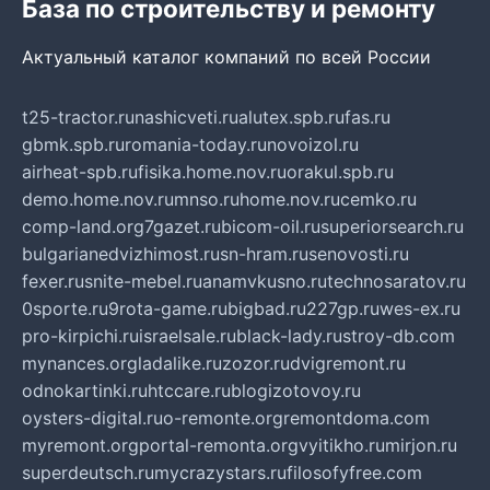
База по строительству и ремонту
Актуальный каталог компаний по всей России
t25-tractor.ru
nashicveti.ru
alutex.spb.ru
fas.ru
gbmk.spb.ru
romania-today.ru
novoizol.ru
airheat-spb.ru
fisika.home.nov.ru
orakul.spb.ru
demo.home.nov.ru
mnso.ru
home.nov.ru
cemko.ru
comp-land.org
7gazet.ru
bicom-oil.ru
superiorsearch.ru
bulgarianedvizhimost.ru
sn-hram.ru
senovosti.ru
fexer.ru
snite-mebel.ru
anamvkusno.ru
technosaratov.ru
0sporte.ru
9rota-game.ru
bigbad.ru
227gp.ru
wes-ex.ru
pro-kirpichi.ru
israelsale.ru
black-lady.ru
stroy-db.com
mynances.org
ladalike.ru
zozor.ru
dvigremont.ru
odnokartinki.ru
htccare.ru
blogizotovoy.ru
oysters-digital.ru
o-remonte.org
remontdoma.com
myremont.org
portal-remonta.org
vyitikho.ru
mirjon.ru
superdeutsch.ru
mycrazystars.ru
filosofyfree.com