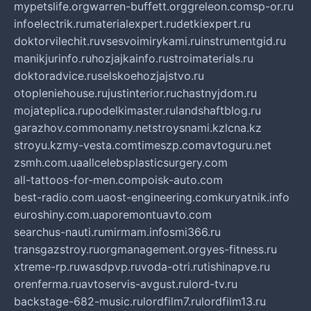
mypetslife.org
warren-buffett.org
greleon.com
sp-or.ru
infoelectrik.ru
materialexpert.ru
detkiexpert.ru
doktorvilechit.ru
vsesvoimirykami.ru
instrumentgid.ru
manikjurinfo.ru
hozjajkainfo.ru
stroimaterials.ru
doktoradvice.ru
selskoehozjajstvo.ru
otopleniehouse.ru
justinterior.ru
chastnyjdom.ru
mojateplica.ru
podelkimaster.ru
landshaftblog.ru
garazhov.com
monamy.net
stroysnami.kz
lcna.kz
stroyu.kz
my-vesta.com
timeszp.com
avtoguru.net
zsmh.com.ua
allcelebsplasticsurgery.com
all-tattoos-for-men.com
poisk-auto.com
best-radio.com.ua
ost-engineering.com
kuryatnik.info
euroshiny.com.ua
poremontuavto.com
searchus-nauti.ru
mirmam.info
smi366.ru
transgazstroy.ru
orgmanagement.org
yes-fitness.ru
xtreme-rp.ru
wasdpvp.ru
voda-otri.ru
tishinapve.ru
orenferma.ru
avtoservis-avgust.ru
lord-tv.ru
backstage-682-music.ru
lordfilm7.ru
lordfilm13.ru