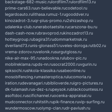
backstage-682-music.ru
lordfilm7.ru
lordfilm13.ru
prime-cars63.ru
un-believable.ru
codetool.ru
legardoauto.ru
lithasa.ru
muz-1.ru
gooddver.ru
kinozadrot-3.ru
qr-plus-promo.ru
2shizashop.ru
udalenka-club.ru
nerabotaetsite.ru
carszona-bu.ru
dash-cash-now.ru
bravoprod.ru
kinozadrot13.ru
hotteygroup.ru
bagira31.ru
dommarketnsk.ru
dveriland73.ru
nis-glonass51.ru
veles-doroga.ru
tb02.ru
vrema-zdorov.ru
velonik.ru
surgutgloss.ru
nike-air-max-95.ru
nadookna.ru
lubov-pic.ru
mobilreklama.ru
pds-nn.ru
socrat2000.ru
vgurin.ru
spksochi.ru
shkola-klassika.ru
sabeonline.ru
mosoblfencing.ru
masteroptica.ru
lucomoria.ru
iration.ru
devanagari.ru
biblioverde.ru
igro-pictures.ru
dk-tulamash.ru
s-dez-s.ru
peysok.ru
blackcountess.ru
asoftdoc.ru
scifichannel.ru
ocenka-appraisal.ru
mudconnector.ru
hitstih.ru
pik-finance.ru
vip-surfing.ru
wundermoscow.ru
olymp-clan.ru
dr-pavlush.ru