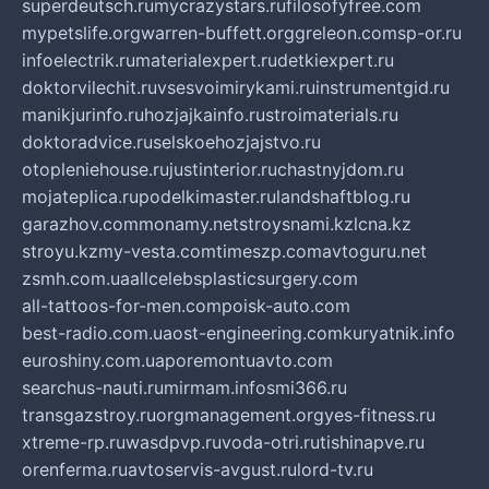
superdeutsch.ru
mycrazystars.ru
filosofyfree.com
mypetslife.org
warren-buffett.org
greleon.com
sp-or.ru
infoelectrik.ru
materialexpert.ru
detkiexpert.ru
doktorvilechit.ru
vsesvoimirykami.ru
instrumentgid.ru
manikjurinfo.ru
hozjajkainfo.ru
stroimaterials.ru
doktoradvice.ru
selskoehozjajstvo.ru
otopleniehouse.ru
justinterior.ru
chastnyjdom.ru
mojateplica.ru
podelkimaster.ru
landshaftblog.ru
garazhov.com
monamy.net
stroysnami.kz
lcna.kz
stroyu.kz
my-vesta.com
timeszp.com
avtoguru.net
zsmh.com.ua
allcelebsplasticsurgery.com
all-tattoos-for-men.com
poisk-auto.com
best-radio.com.ua
ost-engineering.com
kuryatnik.info
euroshiny.com.ua
poremontuavto.com
searchus-nauti.ru
mirmam.info
smi366.ru
transgazstroy.ru
orgmanagement.org
yes-fitness.ru
xtreme-rp.ru
wasdpvp.ru
voda-otri.ru
tishinapve.ru
orenferma.ru
avtoservis-avgust.ru
lord-tv.ru