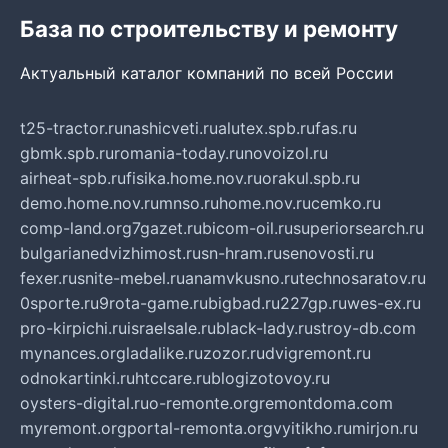
База по строительству и ремонту
Актуальный каталог компаний по всей России
t25-tractor.ru
nashicveti.ru
alutex.spb.ru
fas.ru
gbmk.spb.ru
romania-today.ru
novoizol.ru
airheat-spb.ru
fisika.home.nov.ru
orakul.spb.ru
demo.home.nov.ru
mnso.ru
home.nov.ru
cemko.ru
comp-land.org
7gazet.ru
bicom-oil.ru
superiorsearch.ru
bulgarianedvizhimost.ru
sn-hram.ru
senovosti.ru
fexer.ru
snite-mebel.ru
anamvkusno.ru
technosaratov.ru
0sporte.ru
9rota-game.ru
bigbad.ru
227gp.ru
wes-ex.ru
pro-kirpichi.ru
israelsale.ru
black-lady.ru
stroy-db.com
mynances.org
ladalike.ru
zozor.ru
dvigremont.ru
odnokartinki.ru
htccare.ru
blogizotovoy.ru
oysters-digital.ru
o-remonte.org
remontdoma.com
myremont.org
portal-remonta.org
vyitikho.ru
mirjon.ru