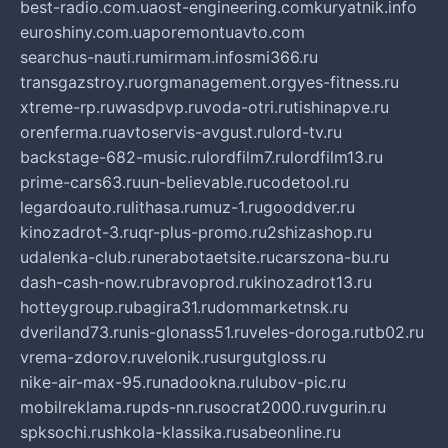
best-radio.com.ua
ost-engineering.com
kuryatnik.info
euroshiny.com.ua
poremontuavto.com
searchus-nauti.ru
mirmam.info
smi366.ru
transgazstroy.ru
orgmanagement.org
yes-fitness.ru
xtreme-rp.ru
wasdpvp.ru
voda-otri.ru
tishinapve.ru
orenferma.ru
avtoservis-avgust.ru
lord-tv.ru
backstage-682-music.ru
lordfilm7.ru
lordfilm13.ru
prime-cars63.ru
un-believable.ru
codetool.ru
legardoauto.ru
lithasa.ru
muz-1.ru
gooddver.ru
kinozadrot-3.ru
qr-plus-promo.ru
2shizashop.ru
udalenka-club.ru
nerabotaetsite.ru
carszona-bu.ru
dash-cash-now.ru
bravoprod.ru
kinozadrot13.ru
hotteygroup.ru
bagira31.ru
dommarketnsk.ru
dveriland73.ru
nis-glonass51.ru
veles-doroga.ru
tb02.ru
vrema-zdorov.ru
velonik.ru
surgutgloss.ru
nike-air-max-95.ru
nadookna.ru
lubov-pic.ru
mobilreklama.ru
pds-nn.ru
socrat2000.ru
vgurin.ru
spksochi.ru
shkola-klassika.ru
sabeonline.ru