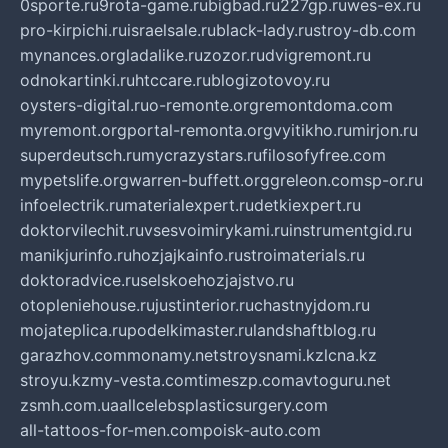
0sporte.ru
9rota-game.ru
bigbad.ru
227gp.ru
wes-ex.ru
pro-kirpichi.ru
israelsale.ru
black-lady.ru
stroy-db.com
mynances.org
ladalike.ru
zozor.ru
dvigremont.ru
odnokartinki.ru
htccare.ru
blogizotovoy.ru
oysters-digital.ru
o-remonte.org
remontdoma.com
myremont.org
portal-remonta.org
vyitikho.ru
mirjon.ru
superdeutsch.ru
mycrazystars.ru
filosofyfree.com
mypetslife.org
warren-buffett.org
greleon.com
sp-or.ru
infoelectrik.ru
materialexpert.ru
detkiexpert.ru
doktorvilechit.ru
vsesvoimirykami.ru
instrumentgid.ru
manikjurinfo.ru
hozjajkainfo.ru
stroimaterials.ru
doktoradvice.ru
selskoehozjajstvo.ru
otopleniehouse.ru
justinterior.ru
chastnyjdom.ru
mojateplica.ru
podelkimaster.ru
landshaftblog.ru
garazhov.com
monamy.net
stroysnami.kz
lcna.kz
stroyu.kz
my-vesta.com
timeszp.com
avtoguru.net
zsmh.com.ua
allcelebsplasticsurgery.com
all-tattoos-for-men.com
poisk-auto.com