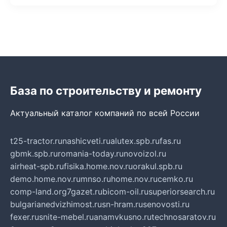
База по строительству и ремонту
Актуальный каталог компаний по всей России
t25-tractor.ru
nashicveti.ru
alutex.spb.ru
fas.ru
gbmk.spb.ru
romania-today.ru
novoizol.ru
airheat-spb.ru
fisika.home.nov.ru
orakul.spb.ru
demo.home.nov.ru
mnso.ru
home.nov.ru
cemko.ru
comp-land.org
7gazet.ru
bicom-oil.ru
superiorsearch.ru
bulgarianedvizhimost.ru
sn-hram.ru
senovosti.ru
fexer.ru
snite-mebel.ru
anamvkusno.ru
technosaratov.ru