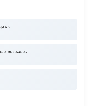
джет.
чень довольны.