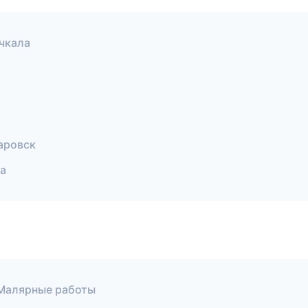
чкала
аровск
а
Малярные работы