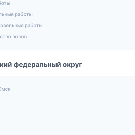
боты
льные работы
овельные работы
ство полов
ский федеральный округ
Омск