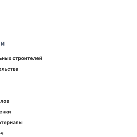
ми
ьных строителей
ельства
алов
енки
атериалы
юч