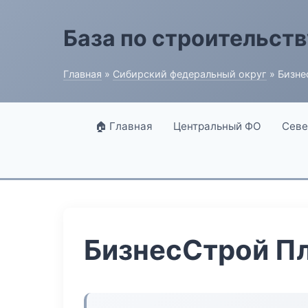
База по строительств
Главная
»
Сибирский федеральный округ
» Бизне
🏠 Главная
Центральный ФО
Севе
БизнесСтрой П