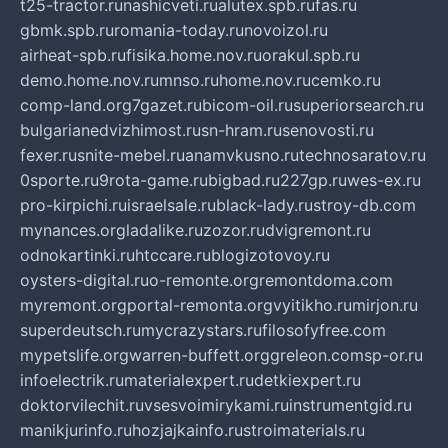
t25-tractor.ru
nashicveti.ru
alutex.spb.ru
fas.ru
gbmk.spb.ru
romania-today.ru
novoizol.ru
airheat-spb.ru
fisika.home.nov.ru
orakul.spb.ru
demo.home.nov.ru
mnso.ru
home.nov.ru
cemko.ru
comp-land.org
7gazet.ru
bicom-oil.ru
superiorsearch.ru
bulgarianedvizhimost.ru
sn-hram.ru
senovosti.ru
fexer.ru
snite-mebel.ru
anamvkusno.ru
technosaratov.ru
0sporte.ru
9rota-game.ru
bigbad.ru
227gp.ru
wes-ex.ru
pro-kirpichi.ru
israelsale.ru
black-lady.ru
stroy-db.com
mynances.org
ladalike.ru
zozor.ru
dvigremont.ru
odnokartinki.ru
htccare.ru
blogizotovoy.ru
oysters-digital.ru
o-remonte.org
remontdoma.com
myremont.org
portal-remonta.org
vyitikho.ru
mirjon.ru
superdeutsch.ru
mycrazystars.ru
filosofyfree.com
mypetslife.org
warren-buffett.org
greleon.com
sp-or.ru
infoelectrik.ru
materialexpert.ru
detkiexpert.ru
doktorvilechit.ru
vsesvoimirykami.ru
instrumentgid.ru
manikjurinfo.ru
hozjajkainfo.ru
stroimaterials.ru