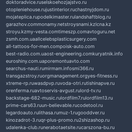
doktoradvice.ru
selskoehozjajstvo.ru
otopleniehouse.ru
justinterior.ru
chastnyjdom.ru
mojateplica.ru
podelkimaster.ru
landshaftblog.ru
garazhov.com
monamy.net
stroysnami.kz
lcna.kz
stroyu.kz
my-vesta.com
timeszp.com
avtoguru.net
zsmh.com.ua
allcelebsplasticsurgery.com
all-tattoos-for-men.com
poisk-auto.com
best-radio.com.ua
ost-engineering.com
kuryatnik.info
euroshiny.com.ua
poremontuavto.com
searchus-nauti.ru
mirmam.info
smi366.ru
transgazstroy.ru
orgmanagement.org
yes-fitness.ru
xtreme-rp.ru
wasdpvp.ru
voda-otri.ru
tishinapve.ru
orenferma.ru
avtoservis-avgust.ru
lord-tv.ru
backstage-682-music.ru
lordfilm7.ru
lordfilm13.ru
prime-cars63.ru
un-believable.ru
codetool.ru
legardoauto.ru
lithasa.ru
muz-1.ru
gooddver.ru
kinozadrot-3.ru
qr-plus-promo.ru
2shizashop.ru
udalenka-club.ru
nerabotaetsite.ru
carszona-bu.ru