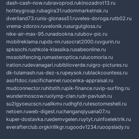
dash-cash-now.ru
bravoprod.ru
kinozadrot13.ru
hotteygroup.ru
bagira31.ru
dommarketnsk.ru
dveriland73.ru
nis-glonass51.ru
veles-doroga.ru
tb02.ru
vrema-zdorov.ru
velonik.ru
surgutgloss.ru
nike-air-max-95.ru
nadookna.ru
lubov-pic.ru
mobilreklama.ru
pds-nn.ru
socrat2000.ru
vgurin.ru
spksochi.ru
shkola-klassika.ru
sabeonline.ru
mosoblfencing.ru
masteroptica.ru
lucomoria.ru
iration.ru
devanagari.ru
biblioverde.ru
igro-pictures.ru
dk-tulamash.ru
s-dez-s.ru
peysok.ru
blackcountess.ru
asoftdoc.ru
scifichannel.ru
ocenka-appraisal.ru
mudconnector.ru
hitstih.ru
pik-finance.ru
vip-surfing.ru
wundermoscow.ru
olymp-clan.ru
dr-pavlush.ru
su2lgyoeucscn.ru
allkmv.ru
dhgfd.ru
tesotomeshell.ru
netoen.ru
web-digest.ru
changanqiyuana07.ru
kuper-dostavka.ru
edemvgelen.ru
ytyt.ru
infoelektrik.ru
everafterclub.org
kirillkgr.ru
goodv1234.ru
oopslady.ru