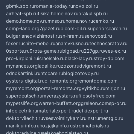
gbmk.spb.ru
romania-today.ru
novoizol.ru
airheat-spb.ru
fisika.home.nov.ru
orakul.spb.ru
demo.home.nov.ru
mnso.ru
home.nov.ru
cemko.ru
comp-land.org
7gazet.ru
bicom-oil.ru
superiorsearch.ru
bulgarianedvizhimost.ru
sn-hram.ru
senovosti.ru
fexer.ru
snite-mebel.ru
anamvkusno.ru
technosaratov.ru
0sporte.ru
9rota-game.ru
bigbad.ru
227gp.ru
wes-ex.ru
pro-kirpichi.ru
israelsale.ru
black-lady.ru
stroy-db.com
mynances.org
ladalike.ru
zozor.ru
dvigremont.ru
odnokartinki.ru
htccare.ru
blogizotovoy.ru
oysters-digital.ru
o-remonte.org
remontdoma.com
myremont.org
portal-remonta.org
vyitikho.ru
mirjon.ru
superdeutsch.ru
mycrazystars.ru
filosofyfree.com
mypetslife.org
warren-buffett.org
greleon.com
sp-or.ru
infoelectrik.ru
materialexpert.ru
detkiexpert.ru
doktorvilechit.ru
vsesvoimirykami.ru
instrumentgid.ru
manikjurinfo.ru
hozjajkainfo.ru
stroimaterials.ru
doktoradvice.ru
selskoehozjajstvo.ru