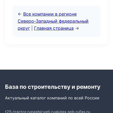
←
Все компании в регионе
Северо-Западный федеральный
округ
|
Главная страница
→
База по строительству и ремонту
Актуальный каталог компаний по всей России
t25-tractor.ru
nashicveti.ru
alutex.spb.ru
fas.ru