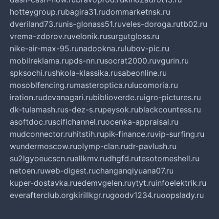
hotteygroup.ru
bagira31.ru
dommarketnsk.ru
dveriland73.ru
nis-glonass51.ru
veles-doroga.ru
tb02.ru
vrema-zdorov.ru
velonik.ru
surgutgloss.ru
nike-air-max-95.ru
nadookna.ru
lubov-pic.ru
mobilreklama.ru
pds-nn.ru
socrat2000.ru
vgurin.ru
spksochi.ru
shkola-klassika.ru
sabeonline.ru
mosoblfencing.ru
masteroptica.ru
lucomoria.ru
iration.ru
devanagari.ru
biblioverde.ru
igro-pictures.ru
dk-tulamash.ru
s-dez-s.ru
peysok.ru
blackcountess.ru
asoftdoc.ru
scifichannel.ru
ocenka-appraisal.ru
mudconnector.ru
hitstih.ru
pik-finance.ru
vip-surfing.ru
wundermoscow.ru
olymp-clan.ru
dr-pavlush.ru
su2lgyoeucscn.ru
allkmv.ru
dhgfd.ru
tesotomeshell.ru
netoen.ru
web-digest.ru
changanqiyuana07.ru
kuper-dostavka.ru
edemvgelen.ru
ytyt.ru
infoelektrik.ru
everafterclub.org
kirillkgr.ru
goodv1234.ru
oopslady.ru