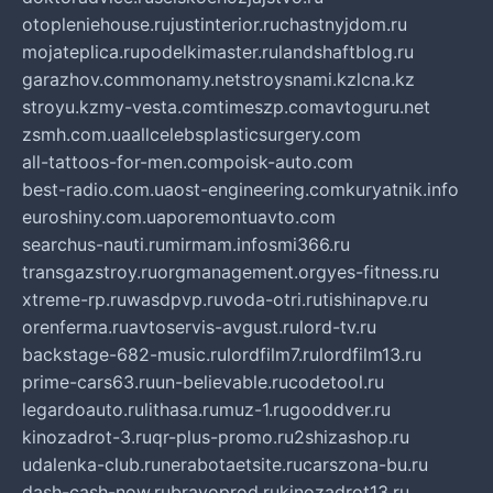
otopleniehouse.ru
justinterior.ru
chastnyjdom.ru
mojateplica.ru
podelkimaster.ru
landshaftblog.ru
garazhov.com
monamy.net
stroysnami.kz
lcna.kz
stroyu.kz
my-vesta.com
timeszp.com
avtoguru.net
zsmh.com.ua
allcelebsplasticsurgery.com
all-tattoos-for-men.com
poisk-auto.com
best-radio.com.ua
ost-engineering.com
kuryatnik.info
euroshiny.com.ua
poremontuavto.com
searchus-nauti.ru
mirmam.info
smi366.ru
transgazstroy.ru
orgmanagement.org
yes-fitness.ru
xtreme-rp.ru
wasdpvp.ru
voda-otri.ru
tishinapve.ru
orenferma.ru
avtoservis-avgust.ru
lord-tv.ru
backstage-682-music.ru
lordfilm7.ru
lordfilm13.ru
prime-cars63.ru
un-believable.ru
codetool.ru
legardoauto.ru
lithasa.ru
muz-1.ru
gooddver.ru
kinozadrot-3.ru
qr-plus-promo.ru
2shizashop.ru
udalenka-club.ru
nerabotaetsite.ru
carszona-bu.ru
dash-cash-now.ru
bravoprod.ru
kinozadrot13.ru