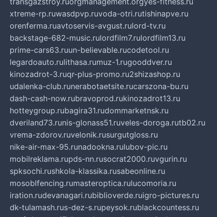
transgazstroy.ru
orgmanagement.org
yes-fitness.ru
xtreme-rp.ru
wasdpvp.ru
voda-otri.ru
tishinapve.ru
orenferma.ru
avtoservis-avgust.ru
lord-tv.ru
backstage-682-music.ru
lordfilm7.ru
lordfilm13.ru
prime-cars63.ru
un-believable.ru
codetool.ru
legardoauto.ru
lithasa.ru
muz-1.ru
gooddver.ru
kinozadrot-3.ru
qr-plus-promo.ru
2shizashop.ru
udalenka-club.ru
nerabotaetsite.ru
carszona-bu.ru
dash-cash-now.ru
bravoprod.ru
kinozadrot13.ru
hotteygroup.ru
bagira31.ru
dommarketnsk.ru
dveriland73.ru
nis-glonass51.ru
veles-doroga.ru
tb02.ru
vrema-zdorov.ru
velonik.ru
surgutgloss.ru
nike-air-max-95.ru
nadookna.ru
lubov-pic.ru
mobilreklama.ru
pds-nn.ru
socrat2000.ru
vgurin.ru
spksochi.ru
shkola-klassika.ru
sabeonline.ru
mosoblfencing.ru
masteroptica.ru
lucomoria.ru
iration.ru
devanagari.ru
biblioverde.ru
igro-pictures.ru
dk-tulamash.ru
s-dez-s.ru
peysok.ru
blackcountess.ru