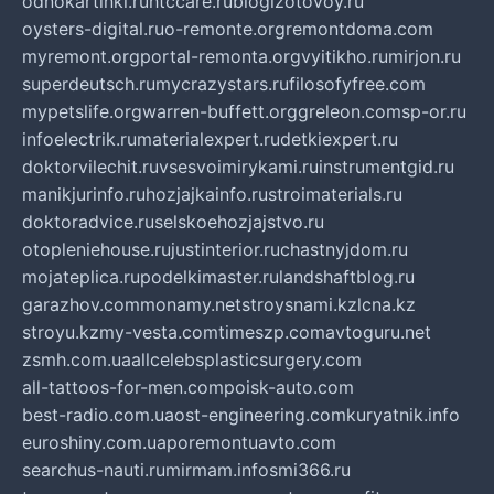
odnokartinki.ru
htccare.ru
blogizotovoy.ru
oysters-digital.ru
o-remonte.org
remontdoma.com
myremont.org
portal-remonta.org
vyitikho.ru
mirjon.ru
superdeutsch.ru
mycrazystars.ru
filosofyfree.com
mypetslife.org
warren-buffett.org
greleon.com
sp-or.ru
infoelectrik.ru
materialexpert.ru
detkiexpert.ru
doktorvilechit.ru
vsesvoimirykami.ru
instrumentgid.ru
manikjurinfo.ru
hozjajkainfo.ru
stroimaterials.ru
doktoradvice.ru
selskoehozjajstvo.ru
otopleniehouse.ru
justinterior.ru
chastnyjdom.ru
mojateplica.ru
podelkimaster.ru
landshaftblog.ru
garazhov.com
monamy.net
stroysnami.kz
lcna.kz
stroyu.kz
my-vesta.com
timeszp.com
avtoguru.net
zsmh.com.ua
allcelebsplasticsurgery.com
all-tattoos-for-men.com
poisk-auto.com
best-radio.com.ua
ost-engineering.com
kuryatnik.info
euroshiny.com.ua
poremontuavto.com
searchus-nauti.ru
mirmam.info
smi366.ru