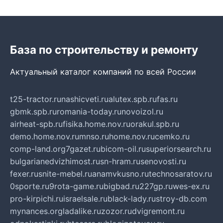
База по строительству и ремонту
Актуальный каталог компаний по всей России
t25-tractor.ru
nashicveti.ru
alutex.spb.ru
fas.ru
gbmk.spb.ru
romania-today.ru
novoizol.ru
airheat-spb.ru
fisika.home.nov.ru
orakul.spb.ru
demo.home.nov.ru
mnso.ru
home.nov.ru
cemko.ru
comp-land.org
7gazet.ru
bicom-oil.ru
superiorsearch.ru
bulgarianedvizhimost.ru
sn-hram.ru
senovosti.ru
fexer.ru
snite-mebel.ru
anamvkusno.ru
technosaratov.ru
0sporte.ru
9rota-game.ru
bigbad.ru
227gp.ru
wes-ex.ru
pro-kirpichi.ru
israelsale.ru
black-lady.ru
stroy-db.com
mynances.org
ladalike.ru
zozor.ru
dvigremont.ru