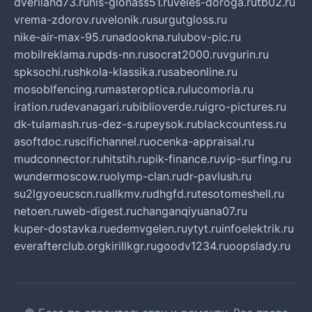
dveriland73.ru
nis-glonass51.ru
veles-doroga.ru
tb02.ru
vrema-zdorov.ru
velonik.ru
surgutgloss.ru
nike-air-max-95.ru
nadookna.ru
lubov-pic.ru
mobilreklama.ru
pds-nn.ru
socrat2000.ru
vgurin.ru
spksochi.ru
shkola-klassika.ru
sabeonline.ru
mosoblfencing.ru
masteroptica.ru
lucomoria.ru
iration.ru
devanagari.ru
biblioverde.ru
igro-pictures.ru
dk-tulamash.ru
s-dez-s.ru
peysok.ru
blackcountess.ru
asoftdoc.ru
scifichannel.ru
ocenka-appraisal.ru
mudconnector.ru
hitstih.ru
pik-finance.ru
vip-surfing.ru
wundermoscow.ru
olymp-clan.ru
dr-pavlush.ru
su2lgyoeucscn.ru
allkmv.ru
dhgfd.ru
tesotomeshell.ru
netoen.ru
web-digest.ru
changanqiyuana07.ru
kuper-dostavka.ru
edemvgelen.ru
ytyt.ru
infoelektrik.ru
everafterclub.org
kirillkgr.ru
goodv1234.ru
oopslady.ru