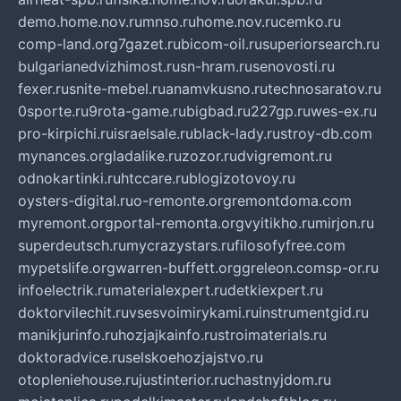
demo.home.nov.ru
mnso.ru
home.nov.ru
cemko.ru
comp-land.org
7gazet.ru
bicom-oil.ru
superiorsearch.ru
bulgarianedvizhimost.ru
sn-hram.ru
senovosti.ru
fexer.ru
snite-mebel.ru
anamvkusno.ru
technosaratov.ru
0sporte.ru
9rota-game.ru
bigbad.ru
227gp.ru
wes-ex.ru
pro-kirpichi.ru
israelsale.ru
black-lady.ru
stroy-db.com
mynances.org
ladalike.ru
zozor.ru
dvigremont.ru
odnokartinki.ru
htccare.ru
blogizotovoy.ru
oysters-digital.ru
o-remonte.org
remontdoma.com
myremont.org
portal-remonta.org
vyitikho.ru
mirjon.ru
superdeutsch.ru
mycrazystars.ru
filosofyfree.com
mypetslife.org
warren-buffett.org
greleon.com
sp-or.ru
infoelectrik.ru
materialexpert.ru
detkiexpert.ru
doktorvilechit.ru
vsesvoimirykami.ru
instrumentgid.ru
manikjurinfo.ru
hozjajkainfo.ru
stroimaterials.ru
doktoradvice.ru
selskoehozjajstvo.ru
otopleniehouse.ru
justinterior.ru
chastnyjdom.ru