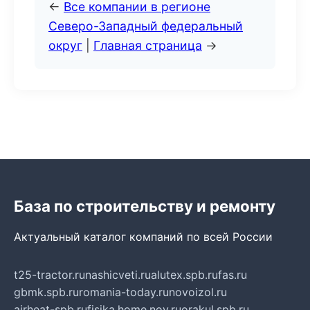
←
Все компании в регионе
Северо-Западный федеральный
округ
|
Главная страница
→
База по строительству и ремонту
Актуальный каталог компаний по всей России
t25-tractor.ru
nashicveti.ru
alutex.spb.ru
fas.ru
gbmk.spb.ru
romania-today.ru
novoizol.ru
airheat-spb.ru
fisika.home.nov.ru
orakul.spb.ru