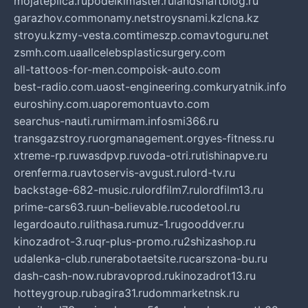
mojateplica.ru
podelkimaster.ru
landshaftblog.ru
garazhov.com
monamy.net
stroysnami.kz
lcna.kz
stroyu.kz
my-vesta.com
timeszp.com
avtoguru.net
zsmh.com.ua
allcelebsplasticsurgery.com
all-tattoos-for-men.com
poisk-auto.com
best-radio.com.ua
ost-engineering.com
kuryatnik.info
euroshiny.com.ua
poremontuavto.com
searchus-nauti.ru
mirmam.info
smi366.ru
transgazstroy.ru
orgmanagement.org
yes-fitness.ru
xtreme-rp.ru
wasdpvp.ru
voda-otri.ru
tishinapve.ru
orenferma.ru
avtoservis-avgust.ru
lord-tv.ru
backstage-682-music.ru
lordfilm7.ru
lordfilm13.ru
prime-cars63.ru
un-believable.ru
codetool.ru
legardoauto.ru
lithasa.ru
muz-1.ru
gooddver.ru
kinozadrot-3.ru
qr-plus-promo.ru
2shizashop.ru
udalenka-club.ru
nerabotaetsite.ru
carszona-bu.ru
dash-cash-now.ru
bravoprod.ru
kinozadrot13.ru
hotteygroup.ru
bagira31.ru
dommarketnsk.ru