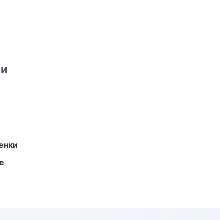
ми
енки
те