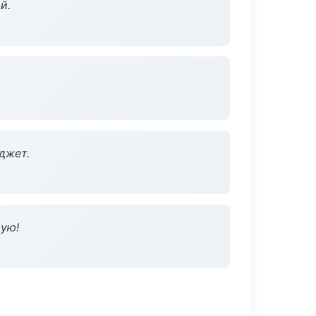
й.
джет.
дую!