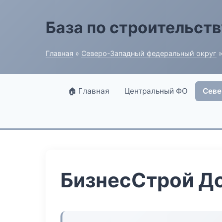
База по строительств
Главная
»
Северо-Западный федеральный округ
»
🏠 Главная
Центральный ФО
Севе
БизнесСтрой Д