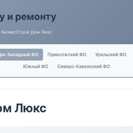
у и ремонту
 БизнесСтрой Дом Люкс
ро-Западный ФО
Приволжский ФО
Уральский ФО
Южный ФО
Северо-Кавказский ФО
ом Люкс