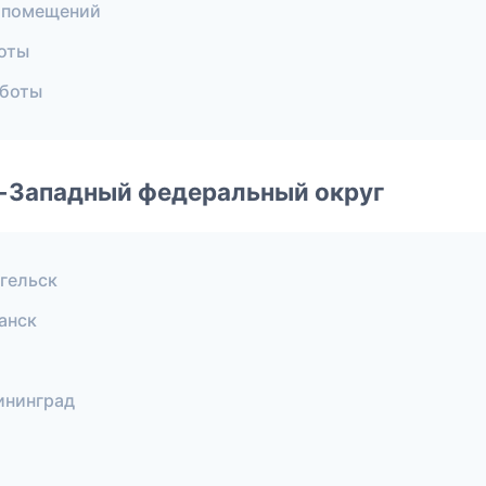
 помещений
оты
аботы
о-Западный федеральный округ
гельск
анск
ининград