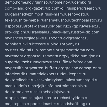
demo.home.nov.ru
mnso.ru
home.nov.ru
cemko.ru
comp-land.org
7gazet.ru
bicom-oil.ru
superiorsearch.ru
bulgarianedvizhimost.ru
sn-hram.ru
senovosti.ru
fexer.ru
snite-mebel.ru
anamvkusno.ru
technosaratov.ru
0sporte.ru
9rota-game.ru
bigbad.ru
227gp.ru
wes-ex.ru
pro-kirpichi.ru
israelsale.ru
black-lady.ru
stroy-db.com
mynances.org
ladalike.ru
zozor.ru
dvigremont.ru
odnokartinki.ru
htccare.ru
blogizotovoy.ru
oysters-digital.ru
o-remonte.org
remontdoma.com
myremont.org
portal-remonta.org
vyitikho.ru
mirjon.ru
superdeutsch.ru
mycrazystars.ru
filosofyfree.com
mypetslife.org
warren-buffett.org
greleon.com
sp-or.ru
infoelectrik.ru
materialexpert.ru
detkiexpert.ru
doktorvilechit.ru
vsesvoimirykami.ru
instrumentgid.ru
manikjurinfo.ru
hozjajkainfo.ru
stroimaterials.ru
doktoradvice.ru
selskoehozjajstvo.ru
otopleniehouse.ru
justinterior.ru
chastnyjdom.ru
mojateplica.ru
podelkimaster.ru
landshaftblog.ru