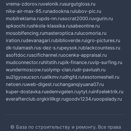
vrema-zdorov.ru
velonik.ru
surgutgloss.ru
nike-air-max-95.ru
nadookna.ru
lubov-pic.ru
mobilreklama.ru
pds-nn.ru
socrat2000.ru
vgurin.ru
spksochi.ru
shkola-klassika.ru
sabeonline.ru
mosoblfencing.ru
masteroptica.ru
lucomoria.ru
iration.ru
devanagari.ru
biblioverde.ru
igro-pictures.ru
dk-tulamash.ru
s-dez-s.ru
peysok.ru
blackcountess.ru
asoftdoc.ru
scifichannel.ru
ocenka-appraisal.ru
mudconnector.ru
hitstih.ru
pik-finance.ru
vip-surfing.ru
wundermoscow.ru
olymp-clan.ru
dr-pavlush.ru
su2lgyoeucscn.ru
allkmv.ru
dhgfd.ru
tesotomeshell.ru
netoen.ru
web-digest.ru
changanqiyuana07.ru
kuper-dostavka.ru
edemvgelen.ru
ytyt.ru
infoelektrik.ru
everafterclub.org
kirillkgr.ru
goodv1234.ru
oopslady.ru
© База по строительству и ремонту. Все права