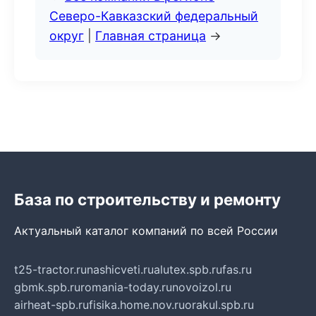
Северо-Кавказский федеральный
округ
|
Главная страница
→
База по строительству и ремонту
Актуальный каталог компаний по всей России
t25-tractor.ru
nashicveti.ru
alutex.spb.ru
fas.ru
gbmk.spb.ru
romania-today.ru
novoizol.ru
airheat-spb.ru
fisika.home.nov.ru
orakul.spb.ru