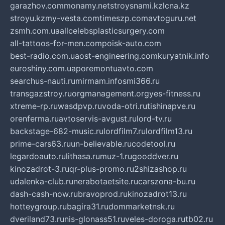
garazhov.com
monamy.net
stroysnami.kz
lcna.kz
stroyu.kz
my-vesta.com
timeszp.com
avtoguru.net
zsmh.com.ua
allcelebsplasticsurgery.com
all-tattoos-for-men.com
poisk-auto.com
best-radio.com.ua
ost-engineering.com
kuryatnik.info
euroshiny.com.ua
poremontuavto.com
searchus-nauti.ru
mirmam.info
smi366.ru
transgazstroy.ru
orgmanagement.org
yes-fitness.ru
xtreme-rp.ru
wasdpvp.ru
voda-otri.ru
tishinapve.ru
orenferma.ru
avtoservis-avgust.ru
lord-tv.ru
backstage-682-music.ru
lordfilm7.ru
lordfilm13.ru
prime-cars63.ru
un-believable.ru
codetool.ru
legardoauto.ru
lithasa.ru
muz-1.ru
gooddver.ru
kinozadrot-3.ru
qr-plus-promo.ru
2shizashop.ru
udalenka-club.ru
nerabotaetsite.ru
carszona-bu.ru
dash-cash-now.ru
bravoprod.ru
kinozadrot13.ru
hotteygroup.ru
bagira31.ru
dommarketnsk.ru
dveriland73.ru
nis-glonass51.ru
veles-doroga.ru
tb02.ru