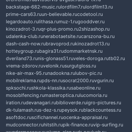
backstage-682-music.ru
lordfilm7.ru
lordfilm13.ru
prime-cars63.ru
un-believable.ru
codetool.ru
legardoauto.ru
lithasa.ru
muz-1.ru
gooddver.ru
kinozadrot-3.ru
qr-plus-promo.ru
2shizashop.ru
udalenka-club.ru
nerabotaetsite.ru
carszona-bu.ru
dash-cash-now.ru
bravoprod.ru
kinozadrot13.ru
hotteygroup.ru
bagira31.ru
dommarketnsk.ru
dveriland73.ru
nis-glonass51.ru
veles-doroga.ru
tb02.ru
vrema-zdorov.ru
velonik.ru
surgutgloss.ru
nike-air-max-95.ru
nadookna.ru
lubov-pic.ru
mobilreklama.ru
pds-nn.ru
socrat2000.ru
vgurin.ru
spksochi.ru
shkola-klassika.ru
sabeonline.ru
mosoblfencing.ru
masteroptica.ru
lucomoria.ru
iration.ru
devanagari.ru
biblioverde.ru
igro-pictures.ru
dk-tulamash.ru
s-dez-s.ru
peysok.ru
blackcountess.ru
asoftdoc.ru
scifichannel.ru
ocenka-appraisal.ru
mudconnector.ru
hitstih.ru
pik-finance.ru
vip-surfing.ru