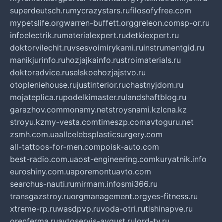
superdeutsch.ru
mycrazystars.ru
filosofyfree.com
mypetslife.org
warren-buffett.org
greleon.com
sp-or.ru
infoelectrik.ru
materialexpert.ru
detkiexpert.ru
doktorvilechit.ru
vsesvoimirykami.ru
instrumentgid.ru
manikjurinfo.ru
hozjajkainfo.ru
stroimaterials.ru
doktoradvice.ru
selskoehozjajstvo.ru
otopleniehouse.ru
justinterior.ru
chastnyjdom.ru
mojateplica.ru
podelkimaster.ru
landshaftblog.ru
garazhov.com
monamy.net
stroysnami.kz
lcna.kz
stroyu.kz
my-vesta.com
timeszp.com
avtoguru.net
zsmh.com.ua
allcelebsplasticsurgery.com
all-tattoos-for-men.com
poisk-auto.com
best-radio.com.ua
ost-engineering.com
kuryatnik.info
euroshiny.com.ua
poremontuavto.com
searchus-nauti.ru
mirmam.info
smi366.ru
transgazstroy.ru
orgmanagement.org
yes-fitness.ru
xtreme-rp.ru
wasdpvp.ru
voda-otri.ru
tishinapve.ru
orenferma.ru
avtoservis-avgust.ru
lord-tv.ru