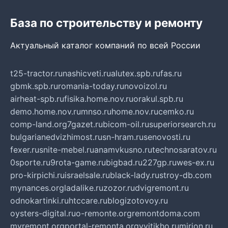
База по строительству и ремонту
Актуальный каталог компаний по всей России
t25-tractor.ru
nashicveti.ru
alutex.spb.ru
fas.ru
gbmk.spb.ru
romania-today.ru
novoizol.ru
airheat-spb.ru
fisika.home.nov.ru
orakul.spb.ru
demo.home.nov.ru
mnso.ru
home.nov.ru
cemko.ru
comp-land.org
7gazet.ru
bicom-oil.ru
superiorsearch.ru
bulgarianedvizhimost.ru
sn-hram.ru
senovosti.ru
fexer.ru
snite-mebel.ru
anamvkusno.ru
technosaratov.ru
0sporte.ru
9rota-game.ru
bigbad.ru
227gp.ru
wes-ex.ru
pro-kirpichi.ru
israelsale.ru
black-lady.ru
stroy-db.com
mynances.org
ladalike.ru
zozor.ru
dvigremont.ru
odnokartinki.ru
htccare.ru
blogizotovoy.ru
oysters-digital.ru
o-remonte.org
remontdoma.com
myremont.org
portal-remonta.org
vyitikho.ru
mirjon.ru