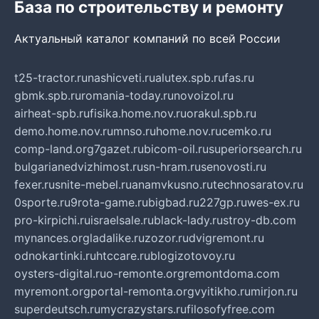
База по строительству и ремонту
Актуальный каталог компаний по всей России
t25-tractor.ru
nashicveti.ru
alutex.spb.ru
fas.ru
gbmk.spb.ru
romania-today.ru
novoizol.ru
airheat-spb.ru
fisika.home.nov.ru
orakul.spb.ru
demo.home.nov.ru
mnso.ru
home.nov.ru
cemko.ru
comp-land.org
7gazet.ru
bicom-oil.ru
superiorsearch.ru
bulgarianedvizhimost.ru
sn-hram.ru
senovosti.ru
fexer.ru
snite-mebel.ru
anamvkusno.ru
technosaratov.ru
0sporte.ru
9rota-game.ru
bigbad.ru
227gp.ru
wes-ex.ru
pro-kirpichi.ru
israelsale.ru
black-lady.ru
stroy-db.com
mynances.org
ladalike.ru
zozor.ru
dvigremont.ru
odnokartinki.ru
htccare.ru
blogizotovoy.ru
oysters-digital.ru
o-remonte.org
remontdoma.com
myremont.org
portal-remonta.org
vyitikho.ru
mirjon.ru
superdeutsch.ru
mycrazystars.ru
filosofyfree.com