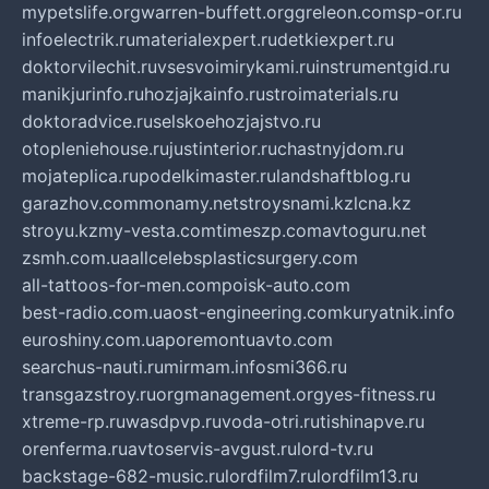
mypetslife.org
warren-buffett.org
greleon.com
sp-or.ru
infoelectrik.ru
materialexpert.ru
detkiexpert.ru
doktorvilechit.ru
vsesvoimirykami.ru
instrumentgid.ru
manikjurinfo.ru
hozjajkainfo.ru
stroimaterials.ru
doktoradvice.ru
selskoehozjajstvo.ru
otopleniehouse.ru
justinterior.ru
chastnyjdom.ru
mojateplica.ru
podelkimaster.ru
landshaftblog.ru
garazhov.com
monamy.net
stroysnami.kz
lcna.kz
stroyu.kz
my-vesta.com
timeszp.com
avtoguru.net
zsmh.com.ua
allcelebsplasticsurgery.com
all-tattoos-for-men.com
poisk-auto.com
best-radio.com.ua
ost-engineering.com
kuryatnik.info
euroshiny.com.ua
poremontuavto.com
searchus-nauti.ru
mirmam.info
smi366.ru
transgazstroy.ru
orgmanagement.org
yes-fitness.ru
xtreme-rp.ru
wasdpvp.ru
voda-otri.ru
tishinapve.ru
orenferma.ru
avtoservis-avgust.ru
lord-tv.ru
backstage-682-music.ru
lordfilm7.ru
lordfilm13.ru