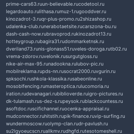
prime-cars63.ru
un-believable.ru
codetool.ru
legardoauto.ru
lithasa.ru
muz-1.ru
gooddver.ru
kinozadrot-3.ru
qr-plus-promo.ru
2shizashop.ru
udalenka-club.ru
nerabotaetsite.ru
carszona-bu.ru
dash-cash-now.ru
bravoprod.ru
kinozadrot13.ru
hotteygroup.ru
bagira31.ru
dommarketnsk.ru
dveriland73.ru
nis-glonass51.ru
veles-doroga.ru
tb02.ru
vrema-zdorov.ru
velonik.ru
surgutgloss.ru
nike-air-max-95.ru
nadookna.ru
lubov-pic.ru
mobilreklama.ru
pds-nn.ru
socrat2000.ru
vgurin.ru
spksochi.ru
shkola-klassika.ru
sabeonline.ru
mosoblfencing.ru
masteroptica.ru
lucomoria.ru
iration.ru
devanagari.ru
biblioverde.ru
igro-pictures.ru
dk-tulamash.ru
s-dez-s.ru
peysok.ru
blackcountess.ru
asoftdoc.ru
scifichannel.ru
ocenka-appraisal.ru
mudconnector.ru
hitstih.ru
pik-finance.ru
vip-surfing.ru
wundermoscow.ru
olymp-clan.ru
dr-pavlush.ru
su2lgyoeucscn.ru
allkmv.ru
dhgfd.ru
tesotomeshell.ru