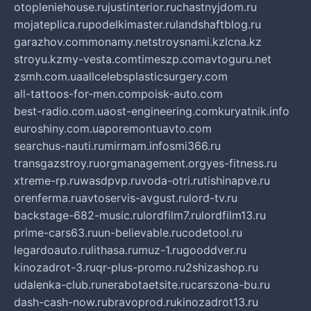
otopleniehouse.ru
justinterior.ru
chastnyjdom.ru
mojateplica.ru
podelkimaster.ru
landshaftblog.ru
garazhov.com
monamy.net
stroysnami.kz
lcna.kz
stroyu.kz
my-vesta.com
timeszp.com
avtoguru.net
zsmh.com.ua
allcelebsplasticsurgery.com
all-tattoos-for-men.com
poisk-auto.com
best-radio.com.ua
ost-engineering.com
kuryatnik.info
euroshiny.com.ua
poremontuavto.com
searchus-nauti.ru
mirmam.info
smi366.ru
transgazstroy.ru
orgmanagement.org
yes-fitness.ru
xtreme-rp.ru
wasdpvp.ru
voda-otri.ru
tishinapve.ru
orenferma.ru
avtoservis-avgust.ru
lord-tv.ru
backstage-682-music.ru
lordfilm7.ru
lordfilm13.ru
prime-cars63.ru
un-believable.ru
codetool.ru
legardoauto.ru
lithasa.ru
muz-1.ru
gooddver.ru
kinozadrot-3.ru
qr-plus-promo.ru
2shizashop.ru
udalenka-club.ru
nerabotaetsite.ru
carszona-bu.ru
dash-cash-now.ru
bravoprod.ru
kinozadrot13.ru