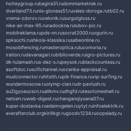
hotteygroup.ru
bagira31.ru
dommarketnsk.ru
dveriland73.ru
nis-glonass51.ru
veles-doroga.ru
tb02.ru
vrema-zdorov.ru
velonik.ru
surgutgloss.ru
nike-air-max-95.ru
nadookna.ru
lubov-pic.ru
mobilreklama.ru
pds-nn.ru
socrat2000.ru
vgurin.ru
spksochi.ru
shkola-klassika.ru
sabeonline.ru
mosoblfencing.ru
masteroptica.ru
lucomoria.ru
iration.ru
devanagari.ru
biblioverde.ru
igro-pictures.ru
dk-tulamash.ru
s-dez-s.ru
peysok.ru
blackcountess.ru
asoftdoc.ru
scifichannel.ru
ocenka-appraisal.ru
mudconnector.ru
hitstih.ru
pik-finance.ru
vip-surfing.ru
wundermoscow.ru
olymp-clan.ru
dr-pavlush.ru
su2lgyoeucscn.ru
allkmv.ru
dhgfd.ru
tesotomeshell.ru
netoen.ru
web-digest.ru
changanqiyuana07.ru
kuper-dostavka.ru
edemvgelen.ru
ytyt.ru
infoelektrik.ru
everafterclub.org
kirillkgr.ru
goodv1234.ru
oopslady.ru