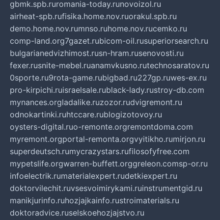
gbmk.spb.ru
romania-today.ru
novoizol.ru
airheat-spb.ru
fisika.home.nov.ru
orakul.spb.ru
demo.home.nov.ru
mnso.ru
home.nov.ru
cemko.ru
comp-land.org
7gazet.ru
bicom-oil.ru
superiorsearch.ru
bulgarianedvizhimost.ru
sn-hram.ru
senovosti.ru
fexer.ru
snite-mebel.ru
anamvkusno.ru
technosaratov.ru
0sporte.ru
9rota-game.ru
bigbad.ru
227gp.ru
wes-ex.ru
pro-kirpichi.ru
israelsale.ru
black-lady.ru
stroy-db.com
mynances.org
ladalike.ru
zozor.ru
dvigremont.ru
odnokartinki.ru
htccare.ru
blogizotovoy.ru
oysters-digital.ru
o-remonte.org
remontdoma.com
myremont.org
portal-remonta.org
vyitikho.ru
mirjon.ru
superdeutsch.ru
mycrazystars.ru
filosofyfree.com
mypetslife.org
warren-buffett.org
greleon.com
sp-or.ru
infoelectrik.ru
materialexpert.ru
detkiexpert.ru
doktorvilechit.ru
vsesvoimirykami.ru
instrumentgid.ru
manikjurinfo.ru
hozjajkainfo.ru
stroimaterials.ru
doktoradvice.ru
selskoehozjajstvo.ru