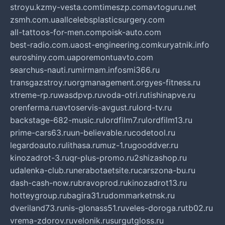
stroyu.kz
my-vesta.com
timeszp.com
avtoguru.net
zsmh.com.ua
allcelebsplasticsurgery.com
all-tattoos-for-men.com
poisk-auto.com
best-radio.com.ua
ost-engineering.com
kuryatnik.info
euroshiny.com.ua
poremontuavto.com
searchus-nauti.ru
mirmam.info
smi366.ru
transgazstroy.ru
orgmanagement.org
yes-fitness.ru
xtreme-rp.ru
wasdpvp.ru
voda-otri.ru
tishinapve.ru
orenferma.ru
avtoservis-avgust.ru
lord-tv.ru
backstage-682-music.ru
lordfilm7.ru
lordfilm13.ru
prime-cars63.ru
un-believable.ru
codetool.ru
legardoauto.ru
lithasa.ru
muz-1.ru
gooddver.ru
kinozadrot-3.ru
qr-plus-promo.ru
2shizashop.ru
udalenka-club.ru
nerabotaetsite.ru
carszona-bu.ru
dash-cash-now.ru
bravoprod.ru
kinozadrot13.ru
hotteygroup.ru
bagira31.ru
dommarketnsk.ru
dveriland73.ru
nis-glonass51.ru
veles-doroga.ru
tb02.ru
vrema-zdorov.ru
velonik.ru
surgutgloss.ru