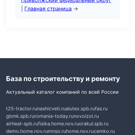
Приволжский федеральный округ
|
Главная страница
→
База по строительству и ремонту
Актуальный каталог компаний по всей России
t25-tractor.ru
nashicveti.ru
alutex.spb.ru
fas.ru
gbmk.spb.ru
romania-today.ru
novoizol.ru
airheat-spb.ru
fisika.home.nov.ru
orakul.spb.ru
demo.home.nov.ru
mnso.ru
home.nov.ru
cemko.ru