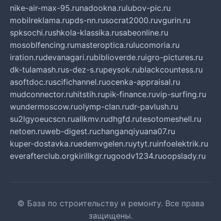
nike-air-max-95.ru
nadookna.ru
lubov-pic.ru
mobilreklama.ru
pds-nn.ru
socrat2000.ru
vgurin.ru
spksochi.ru
shkola-klassika.ru
sabeonline.ru
mosoblfencing.ru
masteroptica.ru
lucomoria.ru
iration.ru
devanagari.ru
biblioverde.ru
igro-pictures.ru
dk-tulamash.ru
s-dez-s.ru
peysok.ru
blackcountess.ru
asoftdoc.ru
scifichannel.ru
ocenka-appraisal.ru
mudconnector.ru
hitstih.ru
pik-finance.ru
vip-surfing.ru
wundermoscow.ru
olymp-clan.ru
dr-pavlush.ru
su2lgyoeucscn.ru
allkmv.ru
dhgfd.ru
tesotomeshell.ru
netoen.ru
web-digest.ru
changanqiyuana07.ru
kuper-dostavka.ru
edemvgelen.ru
ytyt.ru
infoelektrik.ru
everafterclub.org
kirillkgr.ru
goodv1234.ru
oopslady.ru
© База по строительству и ремонту. Все права
защищены.