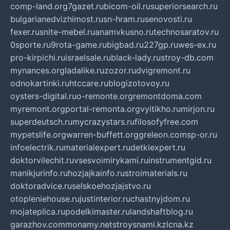
comp-land.org
7gazet.ru
bicom-oil.ru
superiorsearch.ru
bulgarianedvizhimost.ru
sn-hram.ru
senovosti.ru
fexer.ru
snite-mebel.ru
anamvkusno.ru
technosaratov.ru
0sporte.ru
9rota-game.ru
bigbad.ru
227gp.ru
wes-ex.ru
pro-kirpichi.ru
israelsale.ru
black-lady.ru
stroy-db.com
mynances.org
ladalike.ru
zozor.ru
dvigremont.ru
odnokartinki.ru
htccare.ru
blogizotovoy.ru
oysters-digital.ru
o-remonte.org
remontdoma.com
myremont.org
portal-remonta.org
vyitikho.ru
mirjon.ru
superdeutsch.ru
mycrazystars.ru
filosofyfree.com
mypetslife.org
warren-buffett.org
greleon.com
sp-or.ru
infoelectrik.ru
materialexpert.ru
detkiexpert.ru
doktorvilechit.ru
vsesvoimirykami.ru
instrumentgid.ru
manikjurinfo.ru
hozjajkainfo.ru
stroimaterials.ru
doktoradvice.ru
selskoehozjajstvo.ru
otopleniehouse.ru
justinterior.ru
chastnyjdom.ru
mojateplica.ru
podelkimaster.ru
landshaftblog.ru
garazhov.com
monamy.net
stroysnami.kz
lcna.kz