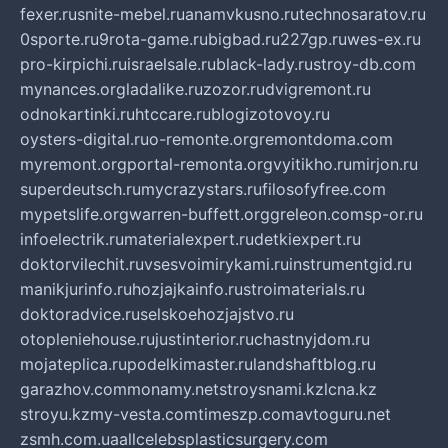
fexer.ru
snite-mebel.ru
anamvkusno.ru
technosaratov.ru
0sporte.ru
9rota-game.ru
bigbad.ru
227gp.ru
wes-ex.ru
pro-kirpichi.ru
israelsale.ru
black-lady.ru
stroy-db.com
mynances.org
ladalike.ru
zozor.ru
dvigremont.ru
odnokartinki.ru
htccare.ru
blogizotovoy.ru
oysters-digital.ru
o-remonte.org
remontdoma.com
myremont.org
portal-remonta.org
vyitikho.ru
mirjon.ru
superdeutsch.ru
mycrazystars.ru
filosofyfree.com
mypetslife.org
warren-buffett.org
greleon.com
sp-or.ru
infoelectrik.ru
materialexpert.ru
detkiexpert.ru
doktorvilechit.ru
vsesvoimirykami.ru
instrumentgid.ru
manikjurinfo.ru
hozjajkainfo.ru
stroimaterials.ru
doktoradvice.ru
selskoehozjajstvo.ru
otopleniehouse.ru
justinterior.ru
chastnyjdom.ru
mojateplica.ru
podelkimaster.ru
landshaftblog.ru
garazhov.com
monamy.net
stroysnami.kz
lcna.kz
stroyu.kz
my-vesta.com
timeszp.com
avtoguru.net
zsmh.com.ua
allcelebsplasticsurgery.com