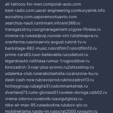
all-tattoos-for-men.com
poisk-auto.com
best-radio.com.ua
ost-engineering.com
kuryatnik.info
euroshiny.com.ua
poremontuavto.com
searchus-nauti.ru
mirmam.info
smi366.ru
transgazstroy.ru
orgmanagement.org
yes-fitness.ru
xtreme-rp.ru
wasdpvp.ru
voda-otri.ru
tishinapve.ru
orenferma.ru
avtoservis-avgust.ru
lord-tv.ru
backstage-682-music.ru
lordfilm7.ru
lordfilm13.ru
prime-cars63.ru
un-believable.ru
codetool.ru
legardoauto.ru
lithasa.ru
muz-1.ru
gooddver.ru
kinozadrot-3.ru
qr-plus-promo.ru
2shizashop.ru
udalenka-club.ru
nerabotaetsite.ru
carszona-bu.ru
dash-cash-now.ru
bravoprod.ru
kinozadrot13.ru
hotteygroup.ru
bagira31.ru
dommarketnsk.ru
dveriland73.ru
nis-glonass51.ru
veles-doroga.ru
tb02.ru
vrema-zdorov.ru
velonik.ru
surgutgloss.ru
nike-air-max-95.ru
nadookna.ru
lubov-pic.ru
mobilreklama.ru
pds-nn.ru
socrat2000.ru
vgurin.ru