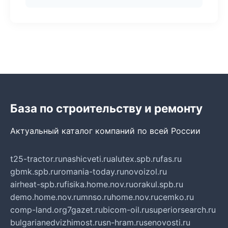
База по строительству и ремонту
Актуальный каталог компаний по всей России
t25-tractor.ru
nashicveti.ru
alutex.spb.ru
fas.ru
gbmk.spb.ru
romania-today.ru
novoizol.ru
airheat-spb.ru
fisika.home.nov.ru
orakul.spb.ru
demo.home.nov.ru
mnso.ru
home.nov.ru
cemko.ru
comp-land.org
7gazet.ru
bicom-oil.ru
superiorsearch.ru
bulgarianedvizhimost.ru
sn-hram.ru
senovosti.ru