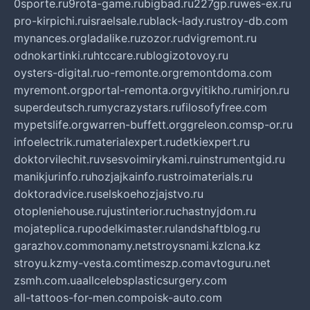
0sporte.ru
9rota-game.ru
bigbad.ru
227gp.ru
wes-ex.ru
pro-kirpichi.ru
israelsale.ru
black-lady.ru
stroy-db.com
mynances.org
ladalike.ru
zozor.ru
dvigremont.ru
odnokartinki.ru
htccare.ru
blogizotovoy.ru
oysters-digital.ru
o-remonte.org
remontdoma.com
myremont.org
portal-remonta.org
vyitikho.ru
mirjon.ru
superdeutsch.ru
mycrazystars.ru
filosofyfree.com
mypetslife.org
warren-buffett.org
greleon.com
sp-or.ru
infoelectrik.ru
materialexpert.ru
detkiexpert.ru
doktorvilechit.ru
vsesvoimirykami.ru
instrumentgid.ru
manikjurinfo.ru
hozjajkainfo.ru
stroimaterials.ru
doktoradvice.ru
selskoehozjajstvo.ru
otopleniehouse.ru
justinterior.ru
chastnyjdom.ru
mojateplica.ru
podelkimaster.ru
landshaftblog.ru
garazhov.com
monamy.net
stroysnami.kz
lcna.kz
stroyu.kz
my-vesta.com
timeszp.com
avtoguru.net
zsmh.com.ua
allcelebsplasticsurgery.com
all-tattoos-for-men.com
poisk-auto.com