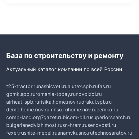
База по строительству и ремонту
Актуальный каталог компаний по всей России
t25-tractor.ru
nashicveti.ru
alutex.spb.ru
fas.ru
gbmk.spb.ru
romania-today.ru
novoizol.ru
airheat-spb.ru
fisika.home.nov.ru
orakul.spb.ru
demo.home.nov.ru
mnso.ru
home.nov.ru
cemko.ru
comp-land.org
7gazet.ru
bicom-oil.ru
superiorsearch.ru
bulgarianedvizhimost.ru
sn-hram.ru
senovosti.ru
fexer.ru
snite-mebel.ru
anamvkusno.ru
technosaratov.ru