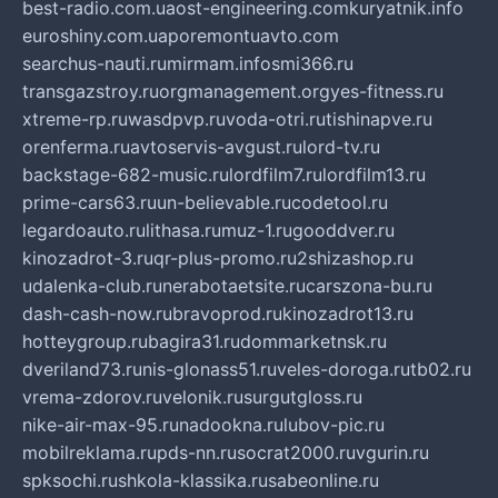
best-radio.com.ua
ost-engineering.com
kuryatnik.info
euroshiny.com.ua
poremontuavto.com
searchus-nauti.ru
mirmam.info
smi366.ru
transgazstroy.ru
orgmanagement.org
yes-fitness.ru
xtreme-rp.ru
wasdpvp.ru
voda-otri.ru
tishinapve.ru
orenferma.ru
avtoservis-avgust.ru
lord-tv.ru
backstage-682-music.ru
lordfilm7.ru
lordfilm13.ru
prime-cars63.ru
un-believable.ru
codetool.ru
legardoauto.ru
lithasa.ru
muz-1.ru
gooddver.ru
kinozadrot-3.ru
qr-plus-promo.ru
2shizashop.ru
udalenka-club.ru
nerabotaetsite.ru
carszona-bu.ru
dash-cash-now.ru
bravoprod.ru
kinozadrot13.ru
hotteygroup.ru
bagira31.ru
dommarketnsk.ru
dveriland73.ru
nis-glonass51.ru
veles-doroga.ru
tb02.ru
vrema-zdorov.ru
velonik.ru
surgutgloss.ru
nike-air-max-95.ru
nadookna.ru
lubov-pic.ru
mobilreklama.ru
pds-nn.ru
socrat2000.ru
vgurin.ru
spksochi.ru
shkola-klassika.ru
sabeonline.ru