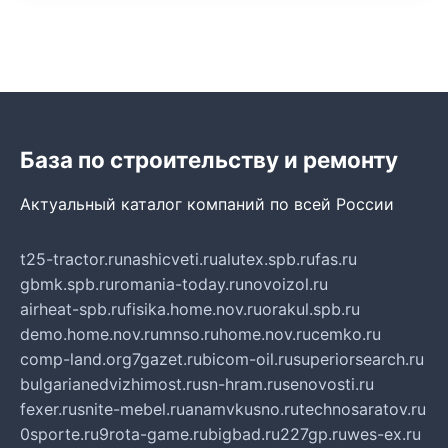
База по строительству и ремонту
Актуальный каталог компаний по всей России
t25-tractor.ru
nashicveti.ru
alutex.spb.ru
fas.ru
gbmk.spb.ru
romania-today.ru
novoizol.ru
airheat-spb.ru
fisika.home.nov.ru
orakul.spb.ru
demo.home.nov.ru
mnso.ru
home.nov.ru
cemko.ru
comp-land.org
7gazet.ru
bicom-oil.ru
superiorsearch.ru
bulgarianedvizhimost.ru
sn-hram.ru
senovosti.ru
fexer.ru
snite-mebel.ru
anamvkusno.ru
technosaratov.ru
0sporte.ru
9rota-game.ru
bigbad.ru
227gp.ru
wes-ex.ru