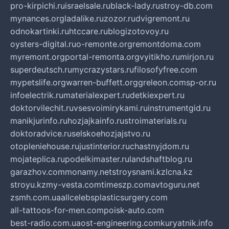
pro-kirpichi.ru
israelsale.ru
black-lady.ru
stroy-db.com
mynances.org
ladalike.ru
zozor.ru
dvigremont.ru
odnokartinki.ru
htccare.ru
blogizotovoy.ru
oysters-digital.ru
o-remonte.org
remontdoma.com
myremont.org
portal-remonta.org
vyitikho.ru
mirjon.ru
superdeutsch.ru
mycrazystars.ru
filosofyfree.com
mypetslife.org
warren-buffett.org
greleon.com
sp-or.ru
infoelectrik.ru
materialexpert.ru
detkiexpert.ru
doktorvilechit.ru
vsesvoimirykami.ru
instrumentgid.ru
manikjurinfo.ru
hozjajkainfo.ru
stroimaterials.ru
doktoradvice.ru
selskoehozjajstvo.ru
otopleniehouse.ru
justinterior.ru
chastnyjdom.ru
mojateplica.ru
podelkimaster.ru
landshaftblog.ru
garazhov.com
monamy.net
stroysnami.kz
lcna.kz
stroyu.kz
my-vesta.com
timeszp.com
avtoguru.net
zsmh.com.ua
allcelebsplasticsurgery.com
all-tattoos-for-men.com
poisk-auto.com
best-radio.com.ua
ost-engineering.com
kuryatnik.info