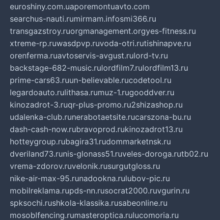
euroshiny.com.ua
poremontuavto.com
searchus-nauti.ru
mirmam.info
smi366.ru
transgazstroy.ru
orgmanagement.org
yes-fitness.ru
xtreme-rp.ru
wasdpvp.ru
voda-otri.ru
tishinapve.ru
orenferma.ru
avtoservis-avgust.ru
lord-tv.ru
backstage-682-music.ru
lordfilm7.ru
lordfilm13.ru
prime-cars63.ru
un-believable.ru
codetool.ru
legardoauto.ru
lithasa.ru
muz-1.ru
gooddver.ru
kinozadrot-3.ru
qr-plus-promo.ru
2shizashop.ru
udalenka-club.ru
nerabotaetsite.ru
carszona-bu.ru
dash-cash-now.ru
bravoprod.ru
kinozadrot13.ru
hotteygroup.ru
bagira31.ru
dommarketnsk.ru
dveriland73.ru
nis-glonass51.ru
veles-doroga.ru
tb02.ru
vrema-zdorov.ru
velonik.ru
surgutgloss.ru
nike-air-max-95.ru
nadookna.ru
lubov-pic.ru
mobilreklama.ru
pds-nn.ru
socrat2000.ru
vgurin.ru
spksochi.ru
shkola-klassika.ru
sabeonline.ru
mosoblfencing.ru
masteroptica.ru
lucomoria.ru