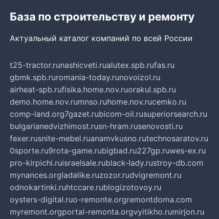
База по строительству и ремонту
Актуальный каталог компаний по всей России
t25-tractor.ru
nashicveti.ru
alutex.spb.ru
fas.ru
gbmk.spb.ru
romania-today.ru
novoizol.ru
airheat-spb.ru
fisika.home.nov.ru
orakul.spb.ru
demo.home.nov.ru
mnso.ru
home.nov.ru
cemko.ru
comp-land.org
7gazet.ru
bicom-oil.ru
superiorsearch.ru
bulgarianedvizhimost.ru
sn-hram.ru
senovosti.ru
fexer.ru
snite-mebel.ru
anamvkusno.ru
technosaratov.ru
0sporte.ru
9rota-game.ru
bigbad.ru
227gp.ru
wes-ex.ru
pro-kirpichi.ru
israelsale.ru
black-lady.ru
stroy-db.com
mynances.org
ladalike.ru
zozor.ru
dvigremont.ru
odnokartinki.ru
htccare.ru
blogizotovoy.ru
oysters-digital.ru
o-remonte.org
remontdoma.com
myremont.org
portal-remonta.org
vyitikho.ru
mirjon.ru