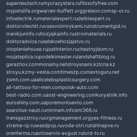
superdeutsch.ru
mycrazystars.ru
filosofyfree.com
mypetslife.org
warren-buffett.org
greleon.com
sp-or.ru
infoelectrik.ru
materialexpert.ru
detkiexpert.ru
doktorvilechit.ru
vsesvoimirykami.ru
instrumentgid.ru
manikjurinfo.ru
hozjajkainfo.ru
stroimaterials.ru
doktoradvice.ru
selskoehozjajstvo.ru
otopleniehouse.ru
justinterior.ru
chastnyjdom.ru
mojateplica.ru
podelkimaster.ru
landshaftblog.ru
garazhov.com
monamy.net
stroysnami.kz
lcna.kz
stroyu.kz
my-vesta.com
timeszp.com
avtoguru.net
zsmh.com.ua
allcelebsplasticsurgery.com
all-tattoos-for-men.com
poisk-auto.com
best-radio.com.ua
ost-engineering.com
kuryatnik.info
euroshiny.com.ua
poremontuavto.com
searchus-nauti.ru
mirmam.info
smi366.ru
transgazstroy.ru
orgmanagement.org
yes-fitness.ru
xtreme-rp.ru
wasdpvp.ru
voda-otri.ru
tishinapve.ru
orenferma.ru
avtoservis-avgust.ru
lord-tv.ru