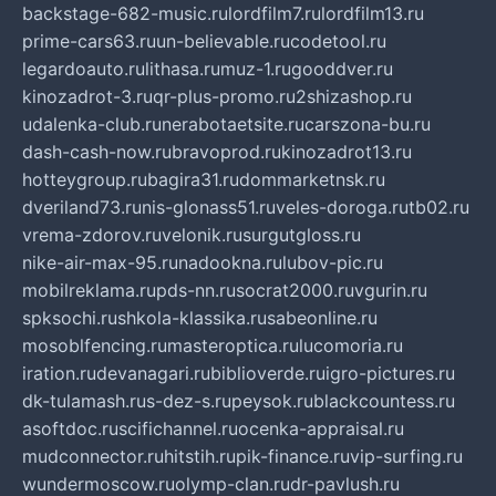
backstage-682-music.ru
lordfilm7.ru
lordfilm13.ru
prime-cars63.ru
un-believable.ru
codetool.ru
legardoauto.ru
lithasa.ru
muz-1.ru
gooddver.ru
kinozadrot-3.ru
qr-plus-promo.ru
2shizashop.ru
udalenka-club.ru
nerabotaetsite.ru
carszona-bu.ru
dash-cash-now.ru
bravoprod.ru
kinozadrot13.ru
hotteygroup.ru
bagira31.ru
dommarketnsk.ru
dveriland73.ru
nis-glonass51.ru
veles-doroga.ru
tb02.ru
vrema-zdorov.ru
velonik.ru
surgutgloss.ru
nike-air-max-95.ru
nadookna.ru
lubov-pic.ru
mobilreklama.ru
pds-nn.ru
socrat2000.ru
vgurin.ru
spksochi.ru
shkola-klassika.ru
sabeonline.ru
mosoblfencing.ru
masteroptica.ru
lucomoria.ru
iration.ru
devanagari.ru
biblioverde.ru
igro-pictures.ru
dk-tulamash.ru
s-dez-s.ru
peysok.ru
blackcountess.ru
asoftdoc.ru
scifichannel.ru
ocenka-appraisal.ru
mudconnector.ru
hitstih.ru
pik-finance.ru
vip-surfing.ru
wundermoscow.ru
olymp-clan.ru
dr-pavlush.ru