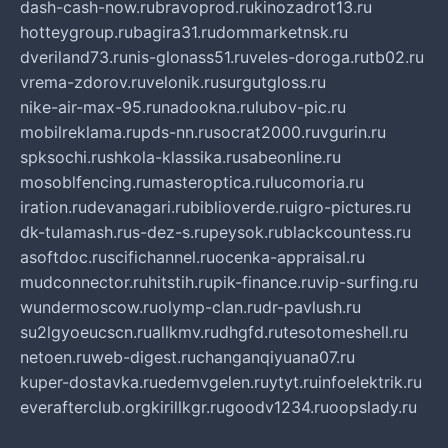
dash-cash-now.ru
bravoprod.ru
kinozadrot13.ru
hotteygroup.ru
bagira31.ru
dommarketnsk.ru
dveriland73.ru
nis-glonass51.ru
veles-doroga.ru
tb02.ru
vrema-zdorov.ru
velonik.ru
surgutgloss.ru
nike-air-max-95.ru
nadookna.ru
lubov-pic.ru
mobilreklama.ru
pds-nn.ru
socrat2000.ru
vgurin.ru
spksochi.ru
shkola-klassika.ru
sabeonline.ru
mosoblfencing.ru
masteroptica.ru
lucomoria.ru
iration.ru
devanagari.ru
biblioverde.ru
igro-pictures.ru
dk-tulamash.ru
s-dez-s.ru
peysok.ru
blackcountess.ru
asoftdoc.ru
scifichannel.ru
ocenka-appraisal.ru
mudconnector.ru
hitstih.ru
pik-finance.ru
vip-surfing.ru
wundermoscow.ru
olymp-clan.ru
dr-pavlush.ru
su2lgyoeucscn.ru
allkmv.ru
dhgfd.ru
tesotomeshell.ru
netoen.ru
web-digest.ru
changanqiyuana07.ru
kuper-dostavka.ru
edemvgelen.ru
ytyt.ru
infoelektrik.ru
everafterclub.org
kirillkgr.ru
goodv1234.ru
oopslady.ru