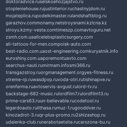
doktoradvice.ru
selskoehozjajstvo.ru
otopleniehouse.ru
justinterior.ru
chastnyjdom.ru
mojateplica.ru
podelkimaster.ru
landshaftblog.ru
garazhov.com
monamy.net
stroysnami.kz
lcna.kz
stroyu.kz
my-vesta.com
timeszp.com
avtoguru.net
zsmh.com.ua
allcelebsplasticsurgery.com
all-tattoos-for-men.com
poisk-auto.com
best-radio.com.ua
ost-engineering.com
kuryatnik.info
euroshiny.com.ua
poremontuavto.com
searchus-nauti.ru
mirmam.info
smi366.ru
transgazstroy.ru
orgmanagement.org
yes-fitness.ru
xtreme-rp.ru
wasdpvp.ru
voda-otri.ru
tishinapve.ru
orenferma.ru
avtoservis-avgust.ru
lord-tv.ru
backstage-682-music.ru
lordfilm7.ru
lordfilm13.ru
prime-cars63.ru
un-believable.ru
codetool.ru
legardoauto.ru
lithasa.ru
muz-1.ru
gooddver.ru
kinozadrot-3.ru
qr-plus-promo.ru
2shizashop.ru
udalenka-club.ru
nerabotaetsite.ru
carszona-bu.ru