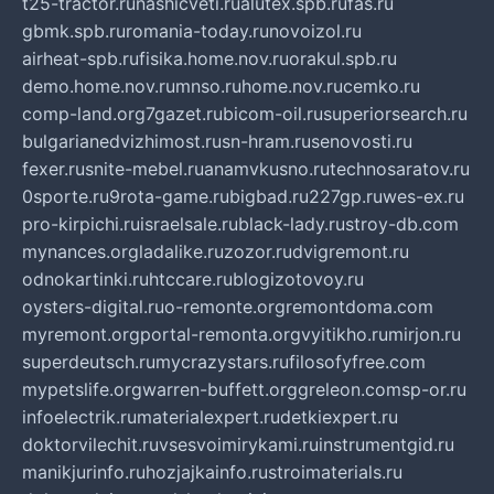
t25-tractor.ru
nashicveti.ru
alutex.spb.ru
fas.ru
gbmk.spb.ru
romania-today.ru
novoizol.ru
airheat-spb.ru
fisika.home.nov.ru
orakul.spb.ru
demo.home.nov.ru
mnso.ru
home.nov.ru
cemko.ru
comp-land.org
7gazet.ru
bicom-oil.ru
superiorsearch.ru
bulgarianedvizhimost.ru
sn-hram.ru
senovosti.ru
fexer.ru
snite-mebel.ru
anamvkusno.ru
technosaratov.ru
0sporte.ru
9rota-game.ru
bigbad.ru
227gp.ru
wes-ex.ru
pro-kirpichi.ru
israelsale.ru
black-lady.ru
stroy-db.com
mynances.org
ladalike.ru
zozor.ru
dvigremont.ru
odnokartinki.ru
htccare.ru
blogizotovoy.ru
oysters-digital.ru
o-remonte.org
remontdoma.com
myremont.org
portal-remonta.org
vyitikho.ru
mirjon.ru
superdeutsch.ru
mycrazystars.ru
filosofyfree.com
mypetslife.org
warren-buffett.org
greleon.com
sp-or.ru
infoelectrik.ru
materialexpert.ru
detkiexpert.ru
doktorvilechit.ru
vsesvoimirykami.ru
instrumentgid.ru
manikjurinfo.ru
hozjajkainfo.ru
stroimaterials.ru