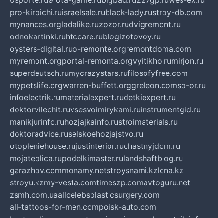
0sporte.ru
9rota-game.ru
bigbad.ru
227gp.ru
wes-ex.ru
pro-kirpichi.ru
israelsale.ru
black-lady.ru
stroy-db.com
mynances.org
ladalike.ru
zozor.ru
dvigremont.ru
odnokartinki.ru
htccare.ru
blogizotovoy.ru
oysters-digital.ru
o-remonte.org
remontdoma.com
myremont.org
portal-remonta.org
vyitikho.ru
mirjon.ru
superdeutsch.ru
mycrazystars.ru
filosofyfree.com
mypetslife.org
warren-buffett.org
greleon.com
sp-or.ru
infoelectrik.ru
materialexpert.ru
detkiexpert.ru
doktorvilechit.ru
vsesvoimirykami.ru
instrumentgid.ru
manikjurinfo.ru
hozjajkainfo.ru
stroimaterials.ru
doktoradvice.ru
selskoehozjajstvo.ru
otopleniehouse.ru
justinterior.ru
chastnyjdom.ru
mojateplica.ru
podelkimaster.ru
landshaftblog.ru
garazhov.com
monamy.net
stroysnami.kz
lcna.kz
stroyu.kz
my-vesta.com
timeszp.com
avtoguru.net
zsmh.com.ua
allcelebsplasticsurgery.com
all-tattoos-for-men.com
poisk-auto.com