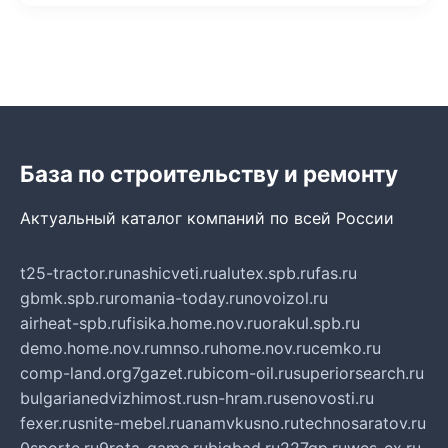
База по строительству и ремонту
Актуальный каталог компаний по всей России
t25-tractor.ru
nashicveti.ru
alutex.spb.ru
fas.ru
gbmk.spb.ru
romania-today.ru
novoizol.ru
airheat-spb.ru
fisika.home.nov.ru
orakul.spb.ru
demo.home.nov.ru
mnso.ru
home.nov.ru
cemko.ru
comp-land.org
7gazet.ru
bicom-oil.ru
superiorsearch.ru
bulgarianedvizhimost.ru
sn-hram.ru
senovosti.ru
fexer.ru
snite-mebel.ru
anamvkusno.ru
technosaratov.ru