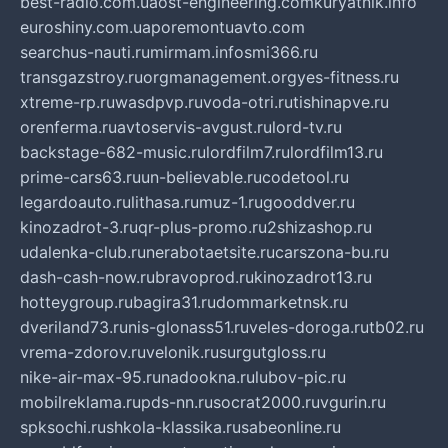
best-radio.com.ua
ost-engineering.com
kuryatnik.info
euroshiny.com.ua
poremontuavto.com
searchus-nauti.ru
mirmam.info
smi366.ru
transgazstroy.ru
orgmanagement.org
yes-fitness.ru
xtreme-rp.ru
wasdpvp.ru
voda-otri.ru
tishinapve.ru
orenferma.ru
avtoservis-avgust.ru
lord-tv.ru
backstage-682-music.ru
lordfilm7.ru
lordfilm13.ru
prime-cars63.ru
un-believable.ru
codetool.ru
legardoauto.ru
lithasa.ru
muz-1.ru
gooddver.ru
kinozadrot-3.ru
qr-plus-promo.ru
2shizashop.ru
udalenka-club.ru
nerabotaetsite.ru
carszona-bu.ru
dash-cash-now.ru
bravoprod.ru
kinozadrot13.ru
hotteygroup.ru
bagira31.ru
dommarketnsk.ru
dveriland73.ru
nis-glonass51.ru
veles-doroga.ru
tb02.ru
vrema-zdorov.ru
velonik.ru
surgutgloss.ru
nike-air-max-95.ru
nadookna.ru
lubov-pic.ru
mobilreklama.ru
pds-nn.ru
socrat2000.ru
vgurin.ru
spksochi.ru
shkola-klassika.ru
sabeonline.ru