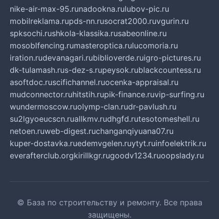
nike-air-max-95.ru
nadookna.ru
lubov-pic.ru
mobilreklama.ru
pds-nn.ru
socrat2000.ru
vgurin.ru
spksochi.ru
shkola-klassika.ru
sabeonline.ru
mosoblfencing.ru
masteroptica.ru
lucomoria.ru
iration.ru
devanagari.ru
biblioverde.ru
igro-pictures.ru
dk-tulamash.ru
s-dez-s.ru
peysok.ru
blackcountess.ru
asoftdoc.ru
scifichannel.ru
ocenka-appraisal.ru
mudconnector.ru
hitstih.ru
pik-finance.ru
vip-surfing.ru
wundermoscow.ru
olymp-clan.ru
dr-pavlush.ru
su2lgyoeucscn.ru
allkmv.ru
dhgfd.ru
tesotomeshell.ru
netoen.ru
web-digest.ru
changanqiyuana07.ru
kuper-dostavka.ru
edemvgelen.ru
ytyt.ru
infoelektrik.ru
everafterclub.org
kirillkgr.ru
goodv1234.ru
oopslady.ru
© База по строительству и ремонту. Все права
защищены.