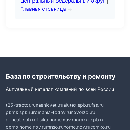
Центральный федеральный округ
|
Главная страница
→
База по строительству и ремонту
Актуальный каталог компаний по всей России
t25-tractor.ru
nashicveti.ru
alutex.spb.ru
fas.ru
gbmk.spb.ru
romania-today.ru
novoizol.ru
airheat-spb.ru
fisika.home.nov.ru
orakul.spb.ru
demo.home.nov.ru
mnso.ru
home.nov.ru
cemko.ru