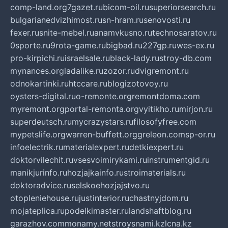
comp-land.org
7gazet.ru
bicom-oil.ru
superiorsearch.ru
bulgarianedvizhimost.ru
sn-hram.ru
senovosti.ru
fexer.ru
snite-mebel.ru
anamvkusno.ru
technosaratov.ru
0sporte.ru
9rota-game.ru
bigbad.ru
227gp.ru
wes-ex.ru
pro-kirpichi.ru
israelsale.ru
black-lady.ru
stroy-db.com
mynances.org
ladalike.ru
zozor.ru
dvigremont.ru
odnokartinki.ru
htccare.ru
blogizotovoy.ru
oysters-digital.ru
o-remonte.org
remontdoma.com
myremont.org
portal-remonta.org
vyitikho.ru
mirjon.ru
superdeutsch.ru
mycrazystars.ru
filosofyfree.com
mypetslife.org
warren-buffett.org
greleon.com
sp-or.ru
infoelectrik.ru
materialexpert.ru
detkiexpert.ru
doktorvilechit.ru
vsesvoimirykami.ru
instrumentgid.ru
manikjurinfo.ru
hozjajkainfo.ru
stroimaterials.ru
doktoradvice.ru
selskoehozjajstvo.ru
otopleniehouse.ru
justinterior.ru
chastnyjdom.ru
mojateplica.ru
podelkimaster.ru
landshaftblog.ru
garazhov.com
monamy.net
stroysnami.kz
lcna.kz