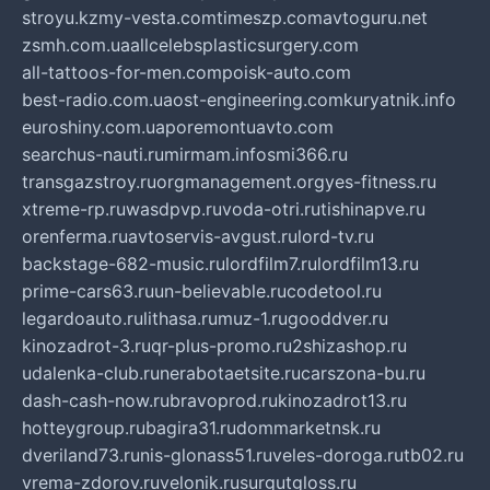
stroyu.kz
my-vesta.com
timeszp.com
avtoguru.net
zsmh.com.ua
allcelebsplasticsurgery.com
all-tattoos-for-men.com
poisk-auto.com
best-radio.com.ua
ost-engineering.com
kuryatnik.info
euroshiny.com.ua
poremontuavto.com
searchus-nauti.ru
mirmam.info
smi366.ru
transgazstroy.ru
orgmanagement.org
yes-fitness.ru
xtreme-rp.ru
wasdpvp.ru
voda-otri.ru
tishinapve.ru
orenferma.ru
avtoservis-avgust.ru
lord-tv.ru
backstage-682-music.ru
lordfilm7.ru
lordfilm13.ru
prime-cars63.ru
un-believable.ru
codetool.ru
legardoauto.ru
lithasa.ru
muz-1.ru
gooddver.ru
kinozadrot-3.ru
qr-plus-promo.ru
2shizashop.ru
udalenka-club.ru
nerabotaetsite.ru
carszona-bu.ru
dash-cash-now.ru
bravoprod.ru
kinozadrot13.ru
hotteygroup.ru
bagira31.ru
dommarketnsk.ru
dveriland73.ru
nis-glonass51.ru
veles-doroga.ru
tb02.ru
vrema-zdorov.ru
velonik.ru
surgutgloss.ru