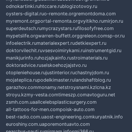
odnokartinki.ru
htccare.ru
blogizotovoy.ru
oysters-digital.ru
o-remonte.org
remontdoma.com
myremont.org
portal-remonta.org
vyitikho.ru
mirjon.ru
superdeutsch.ru
mycrazystars.ru
filosofyfree.com
mypetslife.org
warren-buffett.org
greleon.com
sp-or.ru
infoelectrik.ru
materialexpert.ru
detkiexpert.ru
doktorvilechit.ru
vsesvoimirykami.ru
instrumentgid.ru
manikjurinfo.ru
hozjajkainfo.ru
stroimaterials.ru
doktoradvice.ru
selskoehozjajstvo.ru
otopleniehouse.ru
justinterior.ru
chastnyjdom.ru
mojateplica.ru
podelkimaster.ru
landshaftblog.ru
garazhov.com
monamy.net
stroysnami.kz
lcna.kz
stroyu.kz
my-vesta.com
timeszp.com
avtoguru.net
zsmh.com.ua
allcelebsplasticsurgery.com
all-tattoos-for-men.com
poisk-auto.com
best-radio.com.ua
ost-engineering.com
kuryatnik.info
euroshiny.com.ua
poremontuavto.com
searchus-nauti.ru
mirmam.info
smi366.ru