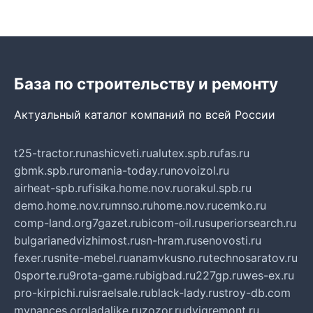
База по строительству и ремонту
Актуальный каталог компаний по всей России
t25-tractor.ru
nashicveti.ru
alutex.spb.ru
fas.ru
gbmk.spb.ru
romania-today.ru
novoizol.ru
airheat-spb.ru
fisika.home.nov.ru
orakul.spb.ru
demo.home.nov.ru
mnso.ru
home.nov.ru
cemko.ru
comp-land.org
7gazet.ru
bicom-oil.ru
superiorsearch.ru
bulgarianedvizhimost.ru
sn-hram.ru
senovosti.ru
fexer.ru
snite-mebel.ru
anamvkusno.ru
technosaratov.ru
0sporte.ru
9rota-game.ru
bigbad.ru
227gp.ru
wes-ex.ru
pro-kirpichi.ru
israelsale.ru
black-lady.ru
stroy-db.com
mynances.org
ladalike.ru
zozor.ru
dvigremont.ru