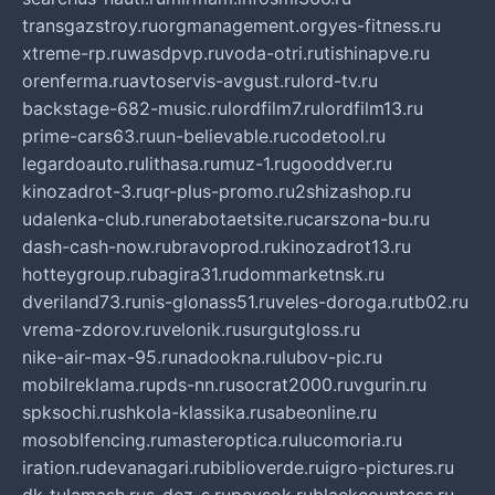
transgazstroy.ru
orgmanagement.org
yes-fitness.ru
xtreme-rp.ru
wasdpvp.ru
voda-otri.ru
tishinapve.ru
orenferma.ru
avtoservis-avgust.ru
lord-tv.ru
backstage-682-music.ru
lordfilm7.ru
lordfilm13.ru
prime-cars63.ru
un-believable.ru
codetool.ru
legardoauto.ru
lithasa.ru
muz-1.ru
gooddver.ru
kinozadrot-3.ru
qr-plus-promo.ru
2shizashop.ru
udalenka-club.ru
nerabotaetsite.ru
carszona-bu.ru
dash-cash-now.ru
bravoprod.ru
kinozadrot13.ru
hotteygroup.ru
bagira31.ru
dommarketnsk.ru
dveriland73.ru
nis-glonass51.ru
veles-doroga.ru
tb02.ru
vrema-zdorov.ru
velonik.ru
surgutgloss.ru
nike-air-max-95.ru
nadookna.ru
lubov-pic.ru
mobilreklama.ru
pds-nn.ru
socrat2000.ru
vgurin.ru
spksochi.ru
shkola-klassika.ru
sabeonline.ru
mosoblfencing.ru
masteroptica.ru
lucomoria.ru
iration.ru
devanagari.ru
biblioverde.ru
igro-pictures.ru