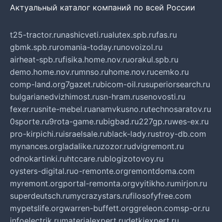
Актуальный каталог компаний по всей России
t25-tractor.ru
nashicveti.ru
alutex.spb.ru
fas.ru
gbmk.spb.ru
romania-today.ru
novoizol.ru
airheat-spb.ru
fisika.home.nov.ru
orakul.spb.ru
demo.home.nov.ru
mnso.ru
home.nov.ru
cemko.ru
comp-land.org
7gazet.ru
bicom-oil.ru
superiorsearch.ru
bulgarianedvizhimost.ru
sn-hram.ru
senovosti.ru
fexer.ru
snite-mebel.ru
anamvkusno.ru
technosaratov.ru
0sporte.ru
9rota-game.ru
bigbad.ru
227gp.ru
wes-ex.ru
pro-kirpichi.ru
israelsale.ru
black-lady.ru
stroy-db.com
mynances.org
ladalike.ru
zozor.ru
dvigremont.ru
odnokartinki.ru
htccare.ru
blogizotovoy.ru
oysters-digital.ru
o-remonte.org
remontdoma.com
myremont.org
portal-remonta.org
vyitikho.ru
mirjon.ru
superdeutsch.ru
mycrazystars.ru
filosofyfree.com
mypetslife.org
warren-buffett.org
greleon.com
sp-or.ru
infoelectrik.ru
materialexpert.ru
detkiexpert.ru