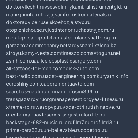
doktorvilechit.ru
vsesvoimirykami.ru
instrumentgid.ru
manikjurinfo.ru
hozjajkainfo.ru
stroimaterials.ru
doktoradvice.ru
selskoehozjajstvo.ru
otopleniehouse.ru
justinterior.ru
chastnyjdom.ru
mojateplica.ru
podelkimaster.ru
landshaftblog.ru
garazhov.com
monamy.net
stroysnami.kz
lcna.kz
stroyu.kz
my-vesta.com
timeszp.com
avtoguru.net
zsmh.com.ua
allcelebsplasticsurgery.com
all-tattoos-for-men.com
poisk-auto.com
best-radio.com.ua
ost-engineering.com
kuryatnik.info
euroshiny.com.ua
poremontuavto.com
searchus-nauti.ru
mirmam.info
smi366.ru
transgazstroy.ru
orgmanagement.org
yes-fitness.ru
xtreme-rp.ru
wasdpvp.ru
voda-otri.ru
tishinapve.ru
orenferma.ru
avtoservis-avgust.ru
lord-tv.ru
backstage-682-music.ru
lordfilm7.ru
lordfilm13.ru
prime-cars63.ru
un-believable.ru
codetool.ru
legardoauto.ru
lithasa.ru
muz-1.ru
gooddver.ru