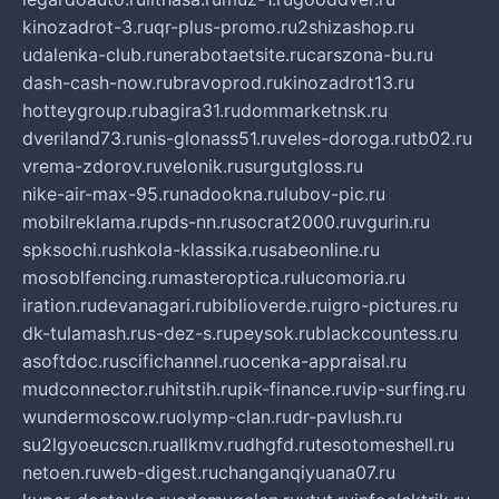
kinozadrot-3.ru
qr-plus-promo.ru
2shizashop.ru
udalenka-club.ru
nerabotaetsite.ru
carszona-bu.ru
dash-cash-now.ru
bravoprod.ru
kinozadrot13.ru
hotteygroup.ru
bagira31.ru
dommarketnsk.ru
dveriland73.ru
nis-glonass51.ru
veles-doroga.ru
tb02.ru
vrema-zdorov.ru
velonik.ru
surgutgloss.ru
nike-air-max-95.ru
nadookna.ru
lubov-pic.ru
mobilreklama.ru
pds-nn.ru
socrat2000.ru
vgurin.ru
spksochi.ru
shkola-klassika.ru
sabeonline.ru
mosoblfencing.ru
masteroptica.ru
lucomoria.ru
iration.ru
devanagari.ru
biblioverde.ru
igro-pictures.ru
dk-tulamash.ru
s-dez-s.ru
peysok.ru
blackcountess.ru
asoftdoc.ru
scifichannel.ru
ocenka-appraisal.ru
mudconnector.ru
hitstih.ru
pik-finance.ru
vip-surfing.ru
wundermoscow.ru
olymp-clan.ru
dr-pavlush.ru
su2lgyoeucscn.ru
allkmv.ru
dhgfd.ru
tesotomeshell.ru
netoen.ru
web-digest.ru
changanqiyuana07.ru