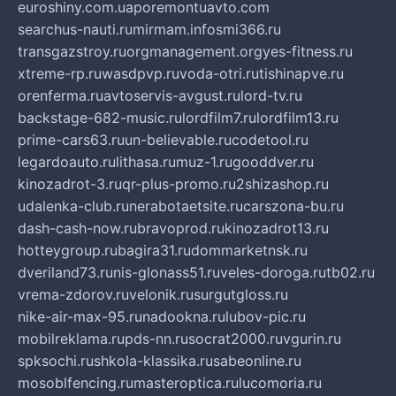
euroshiny.com.ua
poremontuavto.com
searchus-nauti.ru
mirmam.info
smi366.ru
transgazstroy.ru
orgmanagement.org
yes-fitness.ru
xtreme-rp.ru
wasdpvp.ru
voda-otri.ru
tishinapve.ru
orenferma.ru
avtoservis-avgust.ru
lord-tv.ru
backstage-682-music.ru
lordfilm7.ru
lordfilm13.ru
prime-cars63.ru
un-believable.ru
codetool.ru
legardoauto.ru
lithasa.ru
muz-1.ru
gooddver.ru
kinozadrot-3.ru
qr-plus-promo.ru
2shizashop.ru
udalenka-club.ru
nerabotaetsite.ru
carszona-bu.ru
dash-cash-now.ru
bravoprod.ru
kinozadrot13.ru
hotteygroup.ru
bagira31.ru
dommarketnsk.ru
dveriland73.ru
nis-glonass51.ru
veles-doroga.ru
tb02.ru
vrema-zdorov.ru
velonik.ru
surgutgloss.ru
nike-air-max-95.ru
nadookna.ru
lubov-pic.ru
mobilreklama.ru
pds-nn.ru
socrat2000.ru
vgurin.ru
spksochi.ru
shkola-klassika.ru
sabeonline.ru
mosoblfencing.ru
masteroptica.ru
lucomoria.ru