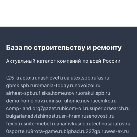
База по строительству и ремонту
Актуальный каталог компаний по всей России
t25-tractor.ru
nashicveti.ru
alutex.spb.ru
fas.ru
gbmk.spb.ru
romania-today.ru
novoizol.ru
airheat-spb.ru
fisika.home.nov.ru
orakul.spb.ru
demo.home.nov.ru
mnso.ru
home.nov.ru
cemko.ru
comp-land.org
7gazet.ru
bicom-oil.ru
superiorsearch.ru
bulgarianedvizhimost.ru
sn-hram.ru
senovosti.ru
fexer.ru
snite-mebel.ru
anamvkusno.ru
technosaratov.ru
0sporte.ru
9rota-game.ru
bigbad.ru
227gp.ru
wes-ex.ru