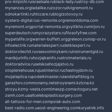
pro-kirpichi.ru
israelsale.ru
black-lady.ru
stroy-db.com
mynances.org
ladalike.ru
zozor.ru
dvigremont.ru
odnokartinki.ru
htccare.ru
blogizotovoy.ru
oysters-digital.ru
o-remonte.org
remontdoma.com
myremont.org
portal-remonta.org
vyitikho.ru
mirjon.ru
superdeutsch.ru
mycrazystars.ru
filosofyfree.com
mypetslife.org
warren-buffett.org
greleon.com
sp-or.ru
infoelectrik.ru
materialexpert.ru
detkiexpert.ru
doktorvilechit.ru
vsesvoimirykami.ru
instrumentgid.ru
manikjurinfo.ru
hozjajkainfo.ru
stroimaterials.ru
doktoradvice.ru
selskoehozjajstvo.ru
otopleniehouse.ru
justinterior.ru
chastnyjdom.ru
mojateplica.ru
podelkimaster.ru
landshaftblog.ru
garazhov.com
monamy.net
stroysnami.kz
lcna.kz
stroyu.kz
my-vesta.com
timeszp.com
avtoguru.net
zsmh.com.ua
allcelebsplasticsurgery.com
all-tattoos-for-men.com
poisk-auto.com
best-radio.com.ua
ost-engineering.com
kuryatnik.info