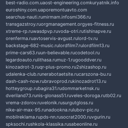
best-radio.com.ua
ost-engineering.com
kuryatnik.info
euroshiny.com.ua
poremontuavto.com
searchus-nauti.ru
mirmam.info
smi366.ru
transgazstroy.ru
orgmanagement.org
yes-fitness.ru
xtreme-rp.ru
wasdpvp.ru
voda-otri.ru
tishinapve.ru
orenferma.ru
avtoservis-avgust.ru
lord-tv.ru
backstage-682-music.ru
lordfilm7.ru
lordfilm13.ru
prime-cars63.ru
un-believable.ru
codetool.ru
legardoauto.ru
lithasa.ru
muz-1.ru
gooddver.ru
kinozadrot-3.ru
qr-plus-promo.ru
2shizashop.ru
udalenka-club.ru
nerabotaetsite.ru
carszona-bu.ru
dash-cash-now.ru
bravoprod.ru
kinozadrot13.ru
hotteygroup.ru
bagira31.ru
dommarketnsk.ru
dveriland73.ru
nis-glonass51.ru
veles-doroga.ru
tb02.ru
vrema-zdorov.ru
velonik.ru
surgutgloss.ru
nike-air-max-95.ru
nadookna.ru
lubov-pic.ru
mobilreklama.ru
pds-nn.ru
socrat2000.ru
vgurin.ru
spksochi.ru
shkola-klassika.ru
sabeonline.ru