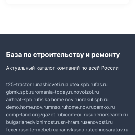
База по строительству и ремонту
Актуальный каталог компаний по всей России
t25-tractor.ru
nashicveti.ru
alutex.spb.ru
fas.ru
gbmk.spb.ru
romania-today.ru
novoizol.ru
airheat-spb.ru
fisika.home.nov.ru
orakul.spb.ru
demo.home.nov.ru
mnso.ru
home.nov.ru
cemko.ru
comp-land.org
7gazet.ru
bicom-oil.ru
superiorsearch.ru
bulgarianedvizhimost.ru
sn-hram.ru
senovosti.ru
fexer.ru
snite-mebel.ru
anamvkusno.ru
technosaratov.ru