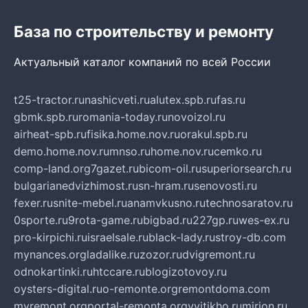
База по строительству и ремонту
Актуальный каталог компаний по всей России
t25-tractor.ru
nashicveti.ru
alutex.spb.ru
fas.ru
gbmk.spb.ru
romania-today.ru
novoizol.ru
airheat-spb.ru
fisika.home.nov.ru
orakul.spb.ru
demo.home.nov.ru
mnso.ru
home.nov.ru
cemko.ru
comp-land.org
7gazet.ru
bicom-oil.ru
superiorsearch.ru
bulgarianedvizhimost.ru
sn-hram.ru
senovosti.ru
fexer.ru
snite-mebel.ru
anamvkusno.ru
technosaratov.ru
0sporte.ru
9rota-game.ru
bigbad.ru
227gp.ru
wes-ex.ru
pro-kirpichi.ru
israelsale.ru
black-lady.ru
stroy-db.com
mynances.org
ladalike.ru
zozor.ru
dvigremont.ru
odnokartinki.ru
htccare.ru
blogizotovoy.ru
oysters-digital.ru
o-remonte.org
remontdoma.com
myremont.org
portal-remonta.org
vyitikho.ru
mirjon.ru