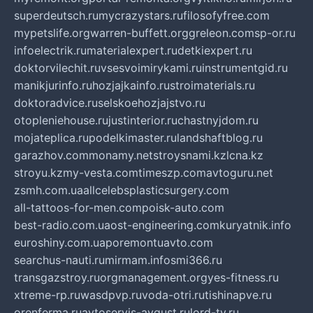
superdeutsch.ru
mycrazystars.ru
filosofyfree.com
mypetslife.org
warren-buffett.org
greleon.com
sp-or.ru
infoelectrik.ru
materialexpert.ru
detkiexpert.ru
doktorvilechit.ru
vsesvoimirykami.ru
instrumentgid.ru
manikjurinfo.ru
hozjajkainfo.ru
stroimaterials.ru
doktoradvice.ru
selskoehozjajstvo.ru
otopleniehouse.ru
justinterior.ru
chastnyjdom.ru
mojateplica.ru
podelkimaster.ru
landshaftblog.ru
garazhov.com
monamy.net
stroysnami.kz
lcna.kz
stroyu.kz
my-vesta.com
timeszp.com
avtoguru.net
zsmh.com.ua
allcelebsplasticsurgery.com
all-tattoos-for-men.com
poisk-auto.com
best-radio.com.ua
ost-engineering.com
kuryatnik.info
euroshiny.com.ua
poremontuavto.com
searchus-nauti.ru
mirmam.info
smi366.ru
transgazstroy.ru
orgmanagement.org
yes-fitness.ru
xtreme-rp.ru
wasdpvp.ru
voda-otri.ru
tishinapve.ru
orenferma.ru
avtoservis-avgust.ru
lord-tv.ru