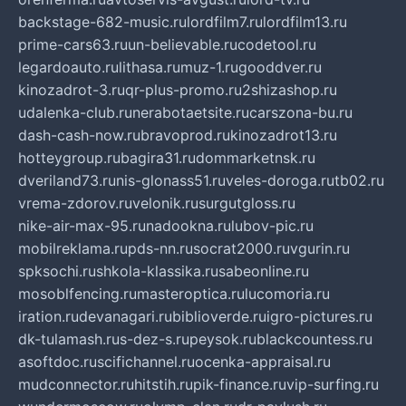
backstage-682-music.ru
lordfilm7.ru
lordfilm13.ru
prime-cars63.ru
un-believable.ru
codetool.ru
legardoauto.ru
lithasa.ru
muz-1.ru
gooddver.ru
kinozadrot-3.ru
qr-plus-promo.ru
2shizashop.ru
udalenka-club.ru
nerabotaetsite.ru
carszona-bu.ru
dash-cash-now.ru
bravoprod.ru
kinozadrot13.ru
hotteygroup.ru
bagira31.ru
dommarketnsk.ru
dveriland73.ru
nis-glonass51.ru
veles-doroga.ru
tb02.ru
vrema-zdorov.ru
velonik.ru
surgutgloss.ru
nike-air-max-95.ru
nadookna.ru
lubov-pic.ru
mobilreklama.ru
pds-nn.ru
socrat2000.ru
vgurin.ru
spksochi.ru
shkola-klassika.ru
sabeonline.ru
mosoblfencing.ru
masteroptica.ru
lucomoria.ru
iration.ru
devanagari.ru
biblioverde.ru
igro-pictures.ru
dk-tulamash.ru
s-dez-s.ru
peysok.ru
blackcountess.ru
asoftdoc.ru
scifichannel.ru
ocenka-appraisal.ru
mudconnector.ru
hitstih.ru
pik-finance.ru
vip-surfing.ru